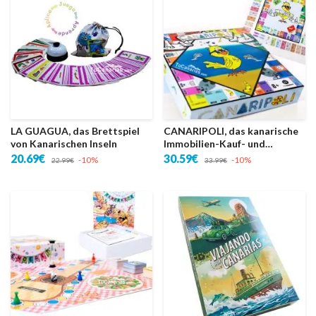
LA GUAGUA, das Brettspiel
CANARIPOLI, das kanarische
von Kanarischen Inseln
Immobilien-Kauf- und
Verkaufsspiel
20.69€
30.59€
-10%
-10%
22.99€
33.99€