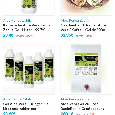
Aloe Penca Zabila
Aloe Penca Zabila
Kanarische Aloe Vera Penca
Geschenkkorb Reiner Aloe
Zabila Gel 1 Liter - 99,7%
Vera 3 Safte + Gel 4x250ml
23.4€
32.35€
-20%
-10%
29.25€
35.95€
Aloe Penca Zabila
Aloe Penca Zabila
Gel Aloe Vera - Bringen Sie 5
Aloe Vera Gel 20 Liter
Liter und zahlen nur 4
BaginBox in Großpackung
93.60€
260.1€
-10%
289.00€