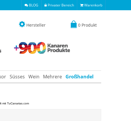
BLOG
Privater Bereich
Warenkorb
Hersteller
0 Produkt
kor
Süsses
Wein
Mehrere
Großhandel
elt mit TuCanarias.com