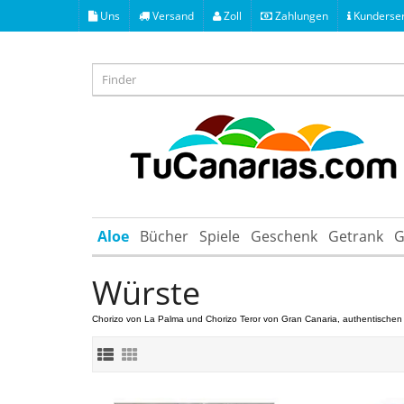
Uns
Versand
Zoll
Zahlungen
Kunderser
Aloe
Bücher
Spiele
Geschenk
Getrank
G
Würste
Chorizo
von La Palma und
Chorizo
​​Teror
von Gran Canaria
, authentischen