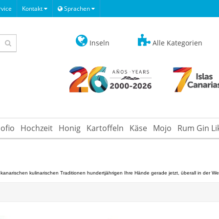
vice
Kontakt
Sprachen
Inseln
Alle Kategorien
ofio
Hochzeit
Honig
Kartoffeln
Käse
Mojo
Rum Gin Li
 kanarischen kulinarischen Traditionen hundertjährigen Ihre Hände gerade jetzt, überall in der W