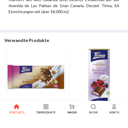
Avenida de Las Palmas de Gran Canaria. Derzeit Tirma, SA
Einrichtungen mit über 18.000 m2
Verwandte Produkte
Tirma Schokolade Haselnüsse
Tirma Schokolade
STARTSEITE
700 PRODUKTE
WAGEN
SUCHE
KONTO
Maxi 170g
Beerenjoghurt 103g
3.80€
2.28€