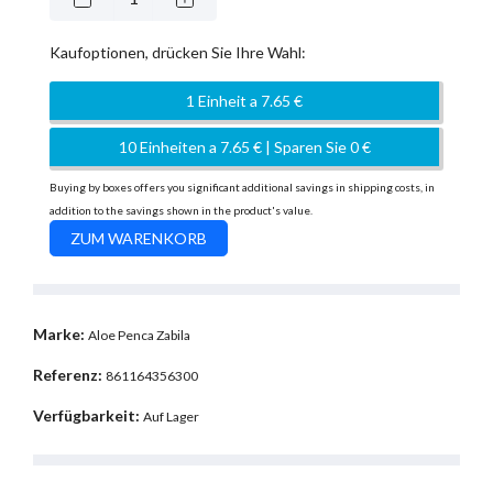
Kaufoptionen, drücken Sie Ihre Wahl:
1 Einheit a 7.65 €
10 Einheiten a 7.65 € | Sparen Sie 0 €
Buying by boxes offers you significant additional savings in shipping costs, in
addition to the savings shown in the product's value.
Marke:
Aloe Penca Zabila
Referenz:
861164356300
Verfügbarkeit:
Auf Lager