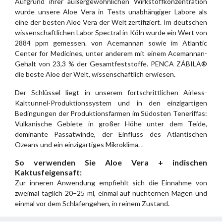
Aufgrund ihrer außergewöhnlichen Wirkstoffkonzentration
wurde unsere Aloe Vera in Tests unabhängiger Labore als
eine der besten Aloe Vera der Welt zertifiziert. Im deutschen
wissenschaftlichen Labor Spectral in Köln wurde ein Wert von
2884 ppm gemessen. von Acemannan sowie im Atlantic
Center for Medicines, unter anderem mit einem Acemannan-
Gehalt von 23,3 % der Gesamtfeststoffe. PENCA ZÁBILA®
die beste Aloe der Welt, wissenschaftlich erwiesen.
Der Schlüssel liegt in unserem fortschrittlichen Airless-
Kalttunnel-Produktionssystem und in den einzigartigen
Bedingungen der Produktionsfarmen im Südosten Teneriffas:
Vulkanische Gebiete in großer Höhe unter dem Teide,
dominante Passatwinde, der Einfluss des Atlantischen
Ozeans und ein einzigartiges Mikroklima. .
So verwenden Sie Aloe Vera + indischen
Kaktusfeigensaft:
Zur inneren Anwendung empfiehlt sich die Einnahme von
zweimal täglich 20–25 ml, einmal auf nüchternen Magen und
einmal vor dem Schlafengehen, in reinem Zustand.