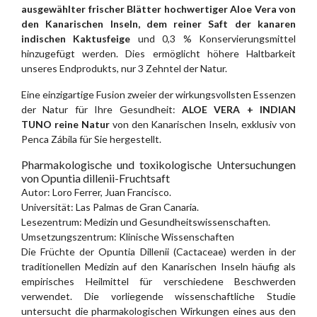
ausgewählter frischer Blätter hochwertiger Aloe Vera von
den Kanarischen Inseln, dem reiner Saft der kanaren
indischen Kaktusfeige
und 0,3 % Konservierungsmittel
hinzugefügt werden. Dies ermöglicht höhere Haltbarkeit
unseres Endprodukts, nur 3 Zehntel der Natur.
Eine einzigartige Fusion zweier der wirkungsvollsten Essenzen
der Natur für Ihre Gesundheit:
ALOE VERA + INDIAN
TUNO
reine Natur
von den Kanarischen Inseln, exklusiv von
Penca Zábila für Sie hergestellt.
Pharmakologische und toxikologische Untersuchungen
von Opuntia dillenii-Fruchtsaft
Autor: Loro Ferrer, Juan Francisco.
Universität: Las Palmas de Gran Canaria.
Lesezentrum: Medizin und Gesundheitswissenschaften.
Umsetzungszentrum: Klinische Wissenschaften
Die Früchte der Opuntia Dillenii (Cactaceae) werden in der
traditionellen Medizin auf den Kanarischen Inseln häufig als
empirisches Heilmittel für verschiedene Beschwerden
verwendet. Die vorliegende wissenschaftliche Studie
untersucht die pharmakologischen Wirkungen eines aus den