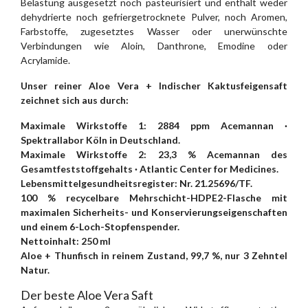
Belastung ausgesetzt noch pasteurisiert und enthält weder
dehydrierte noch gefriergetrocknete Pulver, noch Aromen,
Farbstoffe, zugesetztes Wasser oder unerwünschte
Verbindungen wie Aloin, Danthrone, Emodine oder
Acrylamide.
Unser reiner Aloe Vera + Indischer Kaktusfeigensaft
zeichnet sich aus durch:
Maximale Wirkstoffe 1: 2884 ppm Acemannan ·
Spektrallabor Köln in Deutschland.
Maximale Wirkstoffe 2: 23,3 % Acemannan des
Gesamtfeststoffgehalts · Atlantic Center for Medicines.
Lebensmittelgesundheitsregister: Nr. 21.25696/TF.
100 % recycelbare Mehrschicht-HDPE2-Flasche mit
maximalen Sicherheits- und Konservierungseigenschaften
und einem 6-Loch-Stopfenspender.
Nettoinhalt: 250 ml
Aloe + Thunfisch in reinem Zustand, 99,7 %, nur 3 Zehntel
Natur.
Der beste Aloe Vera Saft