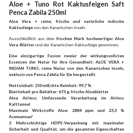
Aloe + Tuno Rot Kaktusfeigen Saft
Penca Zabila 250ml
Aloe Vera + reine, frische und natürliche indische
Kaktusfeige
von den Kanarischen Inseln
Ausschließlich aus dem
frischen Mark hochwertiger Aloe
Vera-Blätter
und der Kanarischen Kaktusfeige gewonnen.
Eine einzigartige Fusion zweier der wirkungsvollsten
Essenzen der Natur für Ihre Gesundheit: ALOE VERA +
INDIAN TUNO, reine Natur von den Kanarischen Inseln,
exklusiv von Penca Zábila für Sie hergestellt
.
Nettoinhalt: 250 ml
Echte Reinheit: 99,7 %
Blattinhalt pro Behälter: 675 g. frische Aloeblätter
Aloe Airless: Umfassende Verarbeitung im Airless
Kalttunnel
Maximale Wirkstoffe Aloe: 2884 ppm und 23,3 %
Acemannan*
2 Mehrschichtige HDPE-Verpackung mit maximaler
Sicherheit und Qualität, um die gesamten Eigenschaften