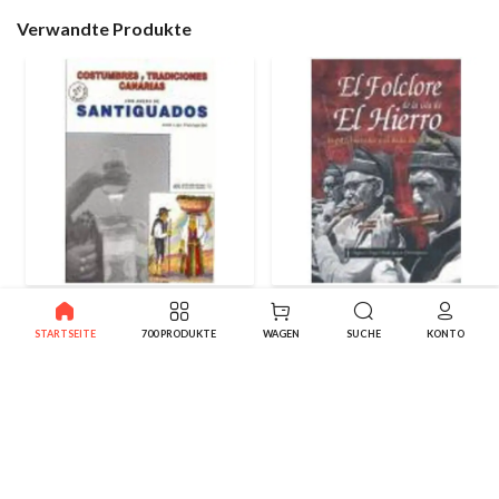
Verwandte Produkte
Kanarische Kostüme &
Folklore der Insel El Hierro,
Traditionen
der
STARTSEITE
700 PRODUKTE
WAGEN
SUCHE
KONTO
9.99€
14.25€