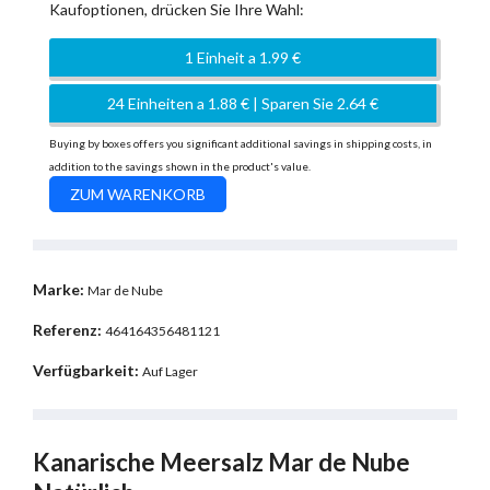
Kaufoptionen, drücken Sie Ihre Wahl:
1 Einheit a 1.99 €
24 Einheiten a 1.88 € | Sparen Sie 2.64 €
Buying by boxes offers you significant additional savings in shipping costs, in
addition to the savings shown in the product's value.
Marke:
Mar de Nube
Referenz:
464164356481121
Verfügbarkeit:
Auf Lager
Kanarische Meersalz Mar de Nube