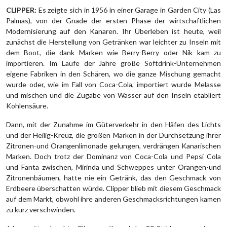
CLIPPER:
Es zeigte sich in 1956 in einer Garage in Garden City (Las
Palmas), von der Gnade der ersten Phase der wirtschaftlichen
Modernisierung auf den Kanaren. Ihr Überleben ist heute, weil
zunächst die Herstellung von Getränken war leichter zu Inseln mit
dem Boot, die dank Marken wie Berry-Berry oder Nik kam zu
importieren. Im Laufe der Jahre große Softdrink-Unternehmen
eigene Fabriken in den Schären, wo die ganze Mischung gemacht
wurde oder, wie im Fall von Coca-Cola, importiert wurde Melasse
und mischen und die Zugabe von Wasser auf den Inseln etabliert
Kohlensäure.
Dann, mit der Zunahme im Güterverkehr in den Häfen des Lichts
und der Heilig-Kreuz, die großen Marken in der Durchsetzung ihrer
Zitronen-und Orangenlimonade gelungen, verdrängen Kanarischen
Marken. Doch trotz der Dominanz von Coca-Cola und Pepsi Cola
und Fanta zwischen, Mirinda und Schweppes unter Orangen-und
Zitronenbäumen, hatte nie ein Getränk, das den Geschmack von
Erdbeere überschatten würde. Clipper blieb mit diesem Geschmack
auf dem Markt, obwohl ihre anderen Geschmacksrichtungen kamen
zu kurz verschwinden.