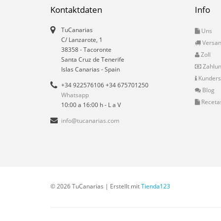
Kontaktdaten
Info
TuCanarias
Uns
C/ Lanzarote, 1
Versa
38358
-
Tacoronte
Zoll
Santa Cruz de Tenerife
Zahlu
Islas Canarias
- Spain
Kunders
+34 922576106 +34 675701250
Blog
Whatsapp
Receta
10:00 a 16:00 h - L a V
info@tucanarias.com
© 2026 TuCanarias | Erstellt mit
Tienda123