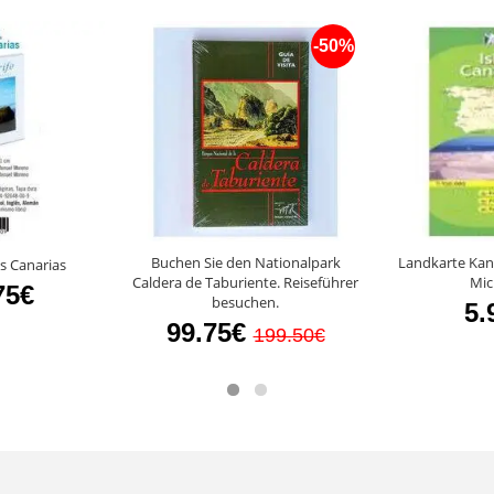
-50%
Buchen Sie den Nationalpark
Landkarte Kana
as Canarias
Caldera de Taburiente. Reiseführer
Mic
75€
besuchen.
5.
99.75€
199.50€