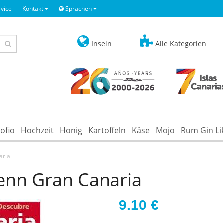
vice
Kontakt
Sprachen
Inseln
Alle Kategorien
ofio
Hochzeit
Honig
Kartoffeln
Käse
Mojo
Rum Gin Li
aria
enn Gran Canaria
9.10
€