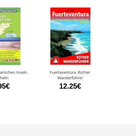
rischen Inseln.
Fuerteventura. Rother
Nationalpark
helin
Wanderführer
Weltk
95€
12.25€
44