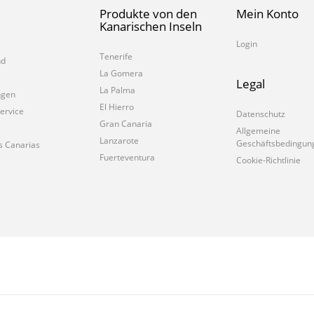
Produkte von den
Mein Konto
Kanarischen Inseln
Login
Tenerife
nd
La Gomera
Legal
La Palma
ngen
El Hierro
ervice
Datenschutz
Gran Canaria
Allgemeine
Lanzarote
Geschäftsbedingun
s Canarias
Fuerteventura
Cookie-Richtlinie