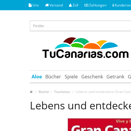
Uns
Versand
Zoll
Zahlungen
Kunderser
Aloe
Bücher
Spiele
Geschenk
Getrank
G
Lebens und entdeckenn Gran Can
Bücher
Tourismus
Lebens und entdeck