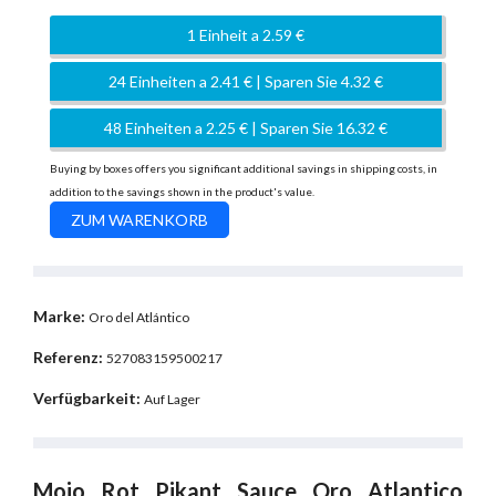
1 Einheit a 2.59 €
24 Einheiten a 2.41 € | Sparen Sie 4.32 €
48 Einheiten a 2.25 € | Sparen Sie 16.32 €
Buying by boxes offers you significant additional savings in shipping costs, in
addition to the savings shown in the product's value.
Marke:
Oro del Atlántico
Referenz:
527083159500217
Verfügbarkeit:
Auf Lager
Mojo Rot Pikant Sauce Oro Atlantico