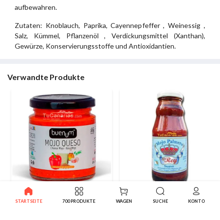
aufbewahren.
Zutaten: Knoblauch, Paprika, Cayennepfeffer , Weinessig ,
Salz, Kümmel, Pflanzenöl , Verdickungsmittel (Xanthan),
Gewürze, Konservierungsstoffe und Antioxidantien.
Verwandte Produkte
Käse Mojo Buenum 250 ml
Mojo La Palma El Rey
STARTSEITE
700 PRODUKTE
WAGEN
SUCHE
KONTO
100% Natürlich
Startseite Weich
2.80€
3.35€