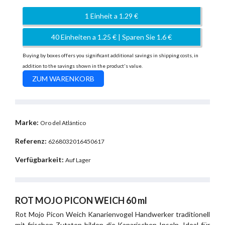
1 Einheit a 1.29 €
40 Einheiten a 1.25 € | Sparen Sie 1.6 €
Buying by boxes offers you significant additional savings in shipping costs, in
addition to the savings shown in the product's value.
Marke:
Oro del Atlántico
Referenz:
6268032016450617
Verfügbarkeit:
Auf Lager
ROT MOJO PICON WEICH 60 ml
Rot Mojo Picon Weich Kanarienvogel Handwerker traditionell
mit frischen Zutaten bilden die Kanarischen Inseln. Ideal für