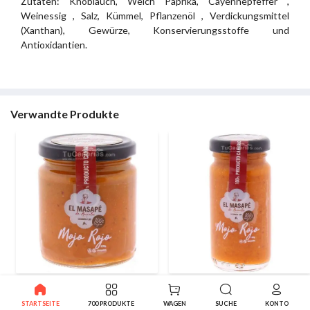
Zutaten: Knoblauch, Weich Paprika, Cayennepfeffer ,
Weinessig , Salz, Kümmel, Pflanzenöl , Verdickungsmittel
(Xanthan), Gewürze, Konservierungsstoffe und
Antioxidantien.
Verwandte Produkte
Rote Mojo handwerker
Rote Mojo handwerker
Masape 250ml
Masape 100ml
STARTSEITE
700 PRODUKTE
WAGEN
SUCHE
KONTO