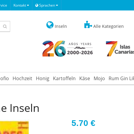
vice
Kontakt
Sprachen
Inseln
Alle Kategorien
ofio
Hochzeit
Honig
Kartoffeln
Käse
Mojo
Rum Gin Li
he Inseln
5.70
€