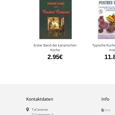
Erster Band der kanarischen
Typische Küch
Küche
Ins
2.95€
11.
Kontaktdaten
Info
TuCanarias
Uns
C/ Lanzarote, 1