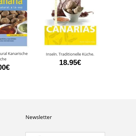
ural Kanarische
Inseln. Traditionelle Küche.
Specialties 
che
18.95€
5
00€
Newsletter