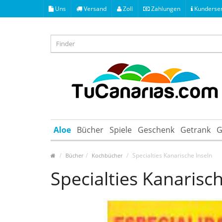
Uns
Versand
Zoll
Zahlungen
Kunderser
Aloe
Bücher
Spiele
Geschenk
Getrank
G
Specialties Kanarische Inseln
Bücher
Kochbücher
Specialties Kanarisc