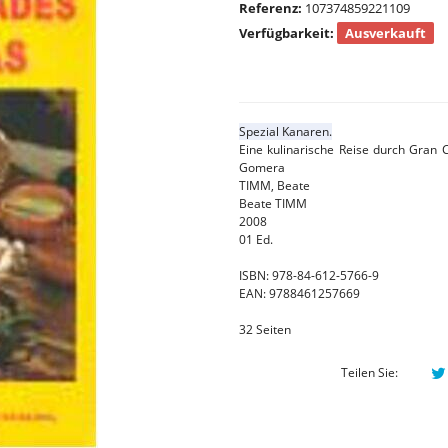
Referenz:
107374859221109
Verfügbarkeit:
Ausverkauft
Spezial Kanaren.
Eine kulinarische Reise durch Gran C
Gomera
TIMM, Beate
Beate TIMM
2008
01 Ed.
ISBN: 978-84-612-5766-9
EAN: 9788461257669
32 Seiten
Teilen Sie: