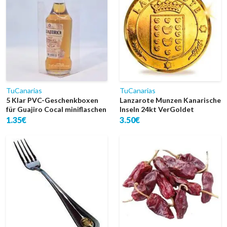
TuCanarias
TuCanarias
5 Klar PVC-Geschenkboxen
Lanzarote Munzen Kanarische
für Guajiro Cocal miniflaschen
Inseln 24kt VerGoldet
1.35€
3.50€