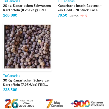
TuCanarias
TuCanarias
20 kg. Kanarischen Schwarzen
Kanarische Inseln Besteck -
Kartoffeln (8.25 €/Kg) FREI
24k Gold - 78 Stuck Case
KANAREN VERSAND
165.00€
98.5€
-44%
175.90€
TuCanarias
30 Kg Kanarischen Schwarzen
Kartoffeln (7.95 €/kg) FREI
KANAREN VERSAND
238.50€