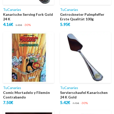
TuCanarias
TuCanarias
Kanarische Serving Fork Gold
Getrockneter Palmpfeffer
24 K
Erste Qualität 100g
4.16€
5.95€
-30%
5.95€
TuCanarias
TuCanarias
Comic Mortadelo y Filemón
Servierschaufel Kanarischen
Contrabando
24 K Gold
7.50€
5.42€
-30%
7.75€