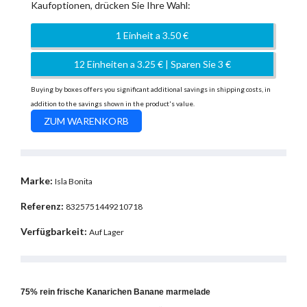
Kaufoptionen, drücken Sie Ihre Wahl:
1 Einheit a 3.50 €
12 Einheiten a 3.25 € | Sparen Sie 3 €
Buying by boxes offers you significant additional savings in shipping costs, in
addition to the savings shown in the product's value.
Marke:
Isla Bonita
Referenz:
8325751449210718
Verfügbarkeit:
Auf Lager
75% rein frische Kanarichen Banane marmelade