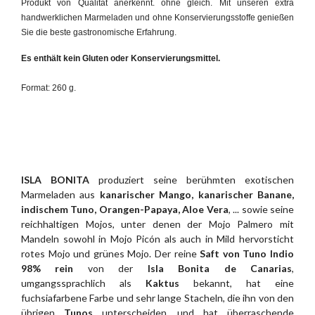
Produkt von Qualität anerkennt. ohne gleich. Mit unseren extra
handwerklichen Marmeladen und ohne Konservierungsstoffe genießen
Sie die beste gastronomische Erfahrung.
Es enthält kein Gluten oder Konservierungsmittel.
Format: 260 g.
ISLA BONITA
produziert seine berühmten exotischen
Marmeladen aus
kanarischer Mango, kanarischer Banane,
indischem Tuno, Orangen-Papaya, Aloe Vera
, ... sowie seine
reichhaltigen Mojos, unter denen der Mojo Palmero mit
Mandeln sowohl in Mojo Picón als auch in Mild hervorsticht
rotes Mojo und grünes Mojo. Der reine
Saft von Tuno Indio
98% rein
von der
Isla Bonita de Canarias
,
umgangssprachlich als
Kaktus
bekannt, hat eine
fuchsiafarbene Farbe und sehr lange Stacheln, die ihn von den
übrigen
Tunos
unterscheiden, und hat überraschende