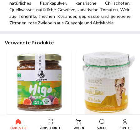
natürliches Paprikapulver, kanarische Chilischoten,
Quellwasser, natürliche Gewürze, kanarische Tomaten, Wein
aus Teneriffa, frischen Koriander, gepresste und geriebene
Zitronen, rote Zwiebeln aus Guayonje und Aktivkohle.
Verwandte Produkte
e
Kanarische Feigenmarmelade
Mango Zitrone Marmelade
Guachinerfe 270 g
Masape Natur 290g
STARTSEITE
700 PRODUKTE
WAGEN
SUCHE
KONTO
2.28€
2.99€
-10%
-10%
2.53€
3.32€