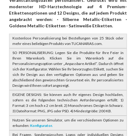
Veranstaltungsdaten personalisiert. Gedruckt wird mit
modernster HD-Harztechnologie auf 4 Premium-
Etikettenoptionen und 12 Designs, die auf jedem Produkt
angebracht werden: · Silberne Metallic-Etiketten ·
Goldene Metallic-Etiketten · Satinweiße Etiketten.
Kostenlose Personalisierung bei Bestellungen von 25 Stück oder
mehr eines beliebigen Produkts von TUCANARIAS.com.
SO PERSONALISIERUNG: Legen Sie die Produkte für Ihre Feier in
Ihren Warenkorb. Klicken Sie im Warenkorb auf die
Personalisierungsoption unter „Anpassbare Artikel“. Dadurch öffnet
sich der Konfigurator. Wählen Sie Ihr bevorzugtes Etikett, suchen Sie
sich Ihr Design aus den verfügbaren Optionen aus und geben Sie
abschließend den gewünschten Gravurtext ein. Ihr personalisiertes
Design wird Ihnen sofort angezeigt.
EIGENE DESIGNS: Sie können auch Ihr eigenes Design hochladen,
sofern es die folgenden technischen Anforderungen erfüllt: 1)
Format: 3 cm hoch x 2 cm breit. 2) Monochromes Design in Schwarz.
3) Dateiformat: PNG, JPG oder PSD. 4) Mindestgröße: 200 KB.
Nutzen Sie unseren Simulator, um die verschiedenen Optionen zu
erkunden:
Konfigurator.
Bei Fragen, Sonderwünschen, Logos oder individuellen Designs