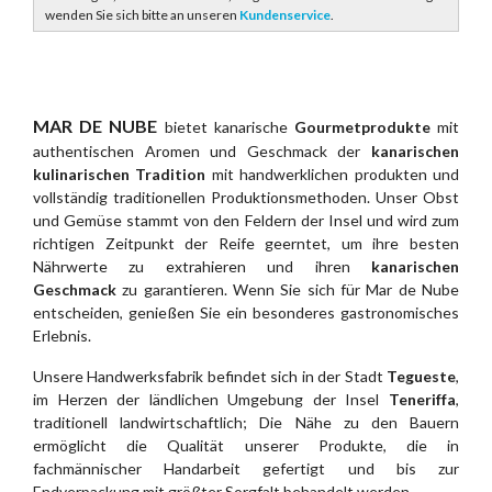
wenden Sie sich bitte an unseren
Kundenservice
.
MAR DE NUBE
bietet kanarische
Gourmetprodukte
mit
authentischen Aromen und Geschmack der
kanarischen
kulinarischen
Tradition
mit handwerklichen produkten und
vollständig traditionellen Produktionsmethoden. Unser Obst
und Gemüse stammt von den Feldern der Insel und wird zum
richtigen Zeitpunkt der Reife geerntet, um ihre besten
Nährwerte zu extrahieren und ihren
kanarischen
Geschmack
zu garantieren. Wenn Sie sich für Mar de Nube
entscheiden, genießen Sie ein besonderes gastronomisches
Erlebnis.
Unsere Handwerksfabrik befindet sich in der Stadt
Tegueste
,
im Herzen der ländlichen Umgebung der Insel
Teneriffa
,
traditionell landwirtschaftlich; Die Nähe zu den Bauern
ermöglicht die Qualität unserer Produkte, die in
fachmännischer Handarbeit gefertigt und bis zur
Endverpackung mit größter Sorgfalt behandelt werden.