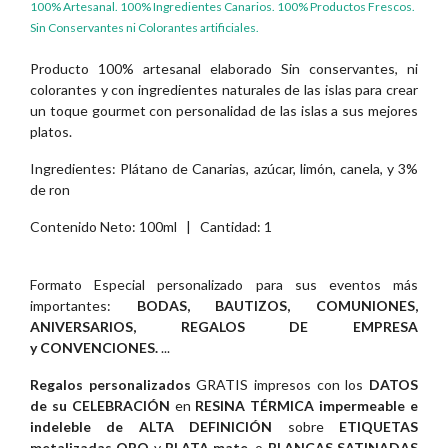
100% Artesanal. 100% Ingredientes Canarios. 100% Productos Frescos.
Sin Conservantes ni Colorantes artificiales.
Producto 100% artesanal elaborado Sin conservantes, ni
colorantes y con ingredientes naturales de las islas para crear
un toque gourmet con personalidad de las islas a sus mejores
platos.
Ingredientes: Plátano de Canarias, azúcar, limón, canela, y 3%
de ron
Contenido Neto: 100ml | Cantidad: 1
Formato Especial personalizado para sus eventos más
importantes:
BODAS, BAUTIZOS, COMUNIONES,
ANIVERSARIOS, REGALOS DE EMPRESA
y CONVENCIONES.
...
Regalos personalizados
GRATIS impresos con los
DATOS
de su CELEBRACIÓN
en
RESINA TÉRMICA impermeable e
indeleble de ALTA DEFINICIÓN
sobre
ETIQUETAS
metalizadas ORO
y
PLATA mate
, o
BLANCAS SATINADAS