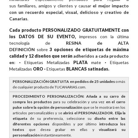
sus familiares, amigos y clientes y causar
el mejor impacto
con un recuerdo especial, visual, delicioso y creativo de
Canarias
.
Cada producto PERSONALIZADO GRATUITAMENTE con
los DATOS DE SU EVENTO,
impresos con la última
tecnología de
RESINA de ALTA
DEFINICIÓN
sobre
3 opciones de etiquetas de máxima
calidad y 12 diseños que serán
adheridos a cada producto
en
:
·
Etiquetas Metalizadas
PLATA
mate
·
Etiquetas
Metalizadas
ORO ·
Etiquetas
BLANCAS satinadas.
PERSONALIZACIÓN GRATUITA en pedidos de 25 unidades
o más
de cualquier producto de TUCANARIAS.com.
PROCEDIMIENTO PERSONALIZACIÓN: Añada a su carro de
compra los productos
para su celebración y una vez
en el carro
pulse sobre la opción de personalización
que se le mostrará en los
artículos personalizables y se
abrirá el PERSONALIZADOR. E
lija la
etiqueta
de su preferencia, seleccione su
diseño entre las
diferentes opciones
disponibles y por último
introduzca los
textos
que desea grabar en ellas y
visualizará su
personalización
instantáneamente.