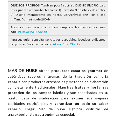
DISEÑOS PROPIOS
: Tambien podrá subir su DISEÑO PROPIO bajo
los siguientes requisitos técnicos: 1) Formato: 3 de alto x 2 de ancho.
2) Diseño monocromo en negro. 3):Archivos: png, jpg o psd
4) Tamaño mínimo de 200kb.
Acceda a nuestro simulador para comprobar las diversas opciones
aquí:
PERSONALIZADOR
Para cualquier consulta, solicitudes especiales, logotipos o diseños
propios por favor contacte con
Atención al Cliente
MAR DE NUBE
ofrece
productos canarios gourmet
de
auténticos sabores y aromas de la
tradición culinaria
canaria
con productos artesanales y métodos de elaboración
completamente tradicionales. Nuestras
frutas y hortalizas
proceden de los campos isleños
y son cosechados en su
punto justo de maduración para extraer sus mejores
cualidades nutricionales y
garantizar un todo su sabor
canario
. Elegir Mar de nube significa disfrutar de
una
experiencia gastronómica especial
.