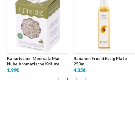
e
Kanarischen Meersalz Mar
Bananen FruchtEssig Plate
Nube Aromatische Kräute
250ml
1.99€
4.35€