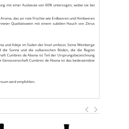
sung mit einer Ausbeute von 60% unterzogen, wobei sie bei
ives Aroma, das an rote Früchte wie Erdbeeren und Himbeeren
hneter Qualitätswein mit einem subtilen Hauch von Zitrus
ia und Adeje im Süden der Insel umfasst. Seine Weinberge
d die Sonne und die vulkanischen Böden, die die Region
chaft Cumbres de Abona ist Teil der Ursprungsbezeichnung
Die Genossenschaft Cumbres de Abona ist das bedeutendste
Konsum wird empfohlen.