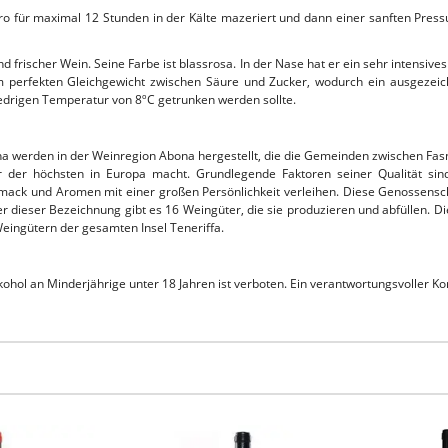
egro für maximal 12 Stunden in der Kälte mazeriert und dann einer sanften Pres
und frischer Wein. Seine Farbe ist blassrosa. In der Nase hat er ein sehr intens
m perfekten Gleichgewicht zwischen Säure und Zucker, wodurch ein ausgezeic
niedrigen Temperatur von 8ºC getrunken werden sollte.
erden in der Weinregion Abona hergestellt, die die Gemeinden zwischen Fasn
 der höchsten in Europa macht. Grundlegende Faktoren seiner Qualität sin
hmack und Aromen mit einer großen Persönlichkeit verleihen. Diese Genossens
r dieser Bezeichnung gibt es 16 Weingüter, die sie produzieren und abfüllen. 
eingütern der gesamten Insel Teneriffa.
ohol an Minderjährige unter 18 Jahren ist verboten. Ein verantwortungsvoller 