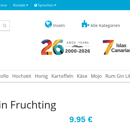
vice
Kontakt
Sprachen
Inseln
Alle Kategorien
ofio
Hochzeit
Honig
Kartoffeln
Käse
Mojo
Rum Gin Li
n Fruchting
9.95
€