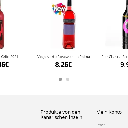
 Grifo 2021
Vega Norte Rosewein La Palma
Flor Chasna Ro
95€
8.25€
9.
Produkte von den
Mein Konto
Kanarischen Inseln
Login