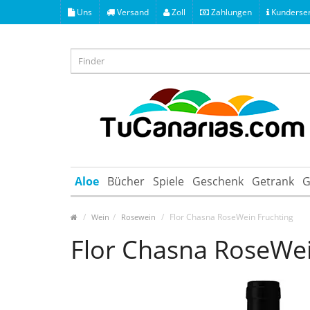
Uns
Versand
Zoll
Zahlungen
Kunderser
Aloe
Bücher
Spiele
Geschenk
Getrank
G
Flor Chasna RoseWein Fruchting
Wein
Rosewein
Flor Chasna RoseWei