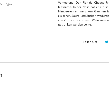
Verkostung: Der Flor de Chasna Fru
ie zu öffnen;
blassrosa. In der Nase hat er ein s
Himbeeren erinnert. Am Gaumen ist
zwischen Säure und Zucker, wodurch 
von Zitrus erreicht wird. Wein zum s
getrunken werden sollte.
Teilen Sie:
n