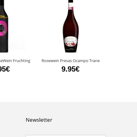
seWein Fruchting
Rosewein Presas Ocampo Trane
Cumbres Abon
95€
9.95€
8
Newsletter