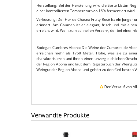
Herstellung: Bei der Herstellung wird die Sorte Listán N
einer kontrollierten Temperatur von 16% fermentiert wird.
Verkostung: Der Flor de Chasna Fruity Rosé ist ein junger 
erinnert. Am Gaumen ist er elegant, frisch und mit eine
erreicht wird. Wein zum schnellen Verzehr, der bei einer 
Bodegas Cumbres Abona: Die Weine der Cumbres de Abona w
erreichen mehr als 1750 Meter. Höhe, was sie zu einer
charakterisieren und ihnen einen unvergleichlichen Gesc
der Region Abona und laut dem Registerbuch der Weingüte
Weingut der Region Abona und gehört zu den fünf besten W
Der Verkauf von Alk
Verwandte Produkte