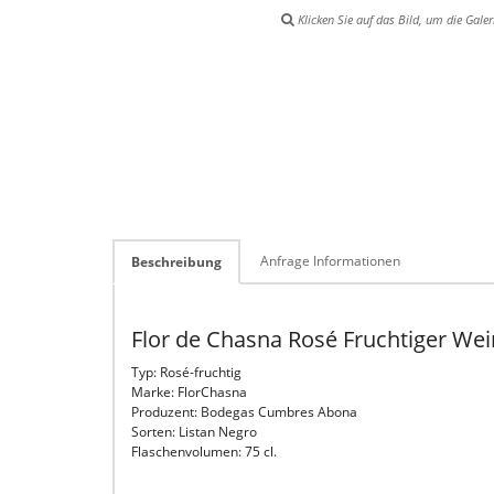
Klicken Sie auf das Bild, um die Galer
Anfrage Informationen
Beschreibung
Flor de Chasna Rosé Fruchtiger Wei
Typ: Rosé-fruchtig
Marke: FlorChasna
Produzent: Bodegas Cumbres Abona
Sorten: Listan Negro
Flaschenvolumen: 75 cl.