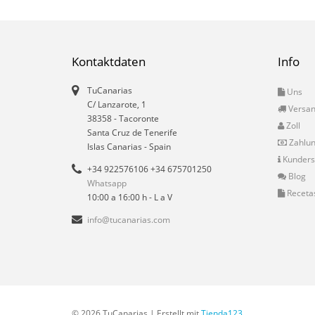
Kontaktdaten
Info
TuCanarias
Uns
C/ Lanzarote, 1
Versa
38358
-
Tacoronte
Zoll
Santa Cruz de Tenerife
Zahlu
Islas Canarias
- Spain
Kunders
+34 922576106 +34 675701250
Blog
Whatsapp
Receta
10:00 a 16:00 h - L a V
info@tucanarias.com
© 2026 TuCanarias | Erstellt mit
Tienda123