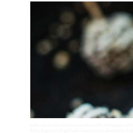
Gofio, kanarisches Gofio, kanarisches Gofio, Gofio pella, Gof
Gofio, Superfood, Superfoods, Ananas-Gofio, überbrühter Gofio,