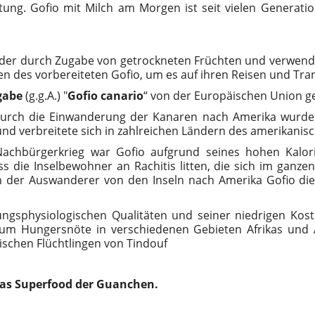
ng. Gofio mit Milch am Morgen ist seit vielen Generation
der durch Zugabe von getrockneten Früchten und verwenden
n des vorbereiteten Gofio, um es auf ihren Reisen und Tra
gabe
(g.g.A.) "
Gofio canario
“ von der Europäischen Union g
 durch die Einwanderung der Kanaren nach Amerika wurd
nd verbreitete sich in zahlreichen Ländern des amerikanis
achbürgerkrieg war Gofio aufgrund seines hohen Kalorie
 die Inselbewohner an Rachitis litten, die sich im ganze
n der Auswanderer von den Inseln nach Amerika Gofio die
gsphysiologischen Qualitäten und seiner niedrigen Kost
 um Hungersnöte in verschiedenen Gebieten Afrikas und A
ischen Flüchtlingen von Tindouf
das Superfood der Guanchen.