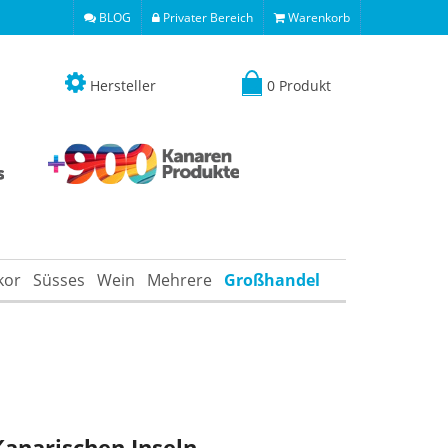
BLOG
Privater Bereich
Warenkorb
Hersteller
0 Produkt
kor
Süsses
Wein
Mehrere
Großhandel
Kanarischen Inseln
.