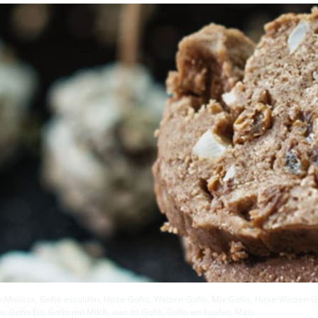
io-Mousse, Gofio escaldón, Hirse-Gofio, Weizen-Gofio, Mix-Gofio, Hirse-Weizen-
 Gofio Eis, Gofio mit Milch, was ist Gofio, Gofio wo kaufen, Mais