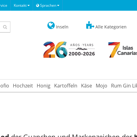
vice
Kontakt
Sprachen
Inseln
Alle Kategorien
ofio
Hochzeit
Honig
Kartoffeln
Käse
Mojo
Rum Gin Li
ood
der Guanchen und Markenzeichen der