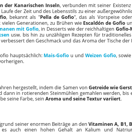
n der Kanarischen Inseln
, verbunden mit seiner Existenz
im Laufe der Zeit und des Lebensstils zu einer außergewöhnl
fio
, bekannt als "
Pella de Gofio
", das als Vorspeise ode
t vielen Generationen, zu Brühen wie
Escaldón de Gofio
un
nanen mit Gofio
, in Desserts wie der reichhaltigen
Gofio-
ksen
usw. bis hin zu unzähligen Rezepten für traditionelle
tät verbessert den Geschmack und das Aroma der Tische der
ofio hauptsächlich:
Mais-Gofio
u und
Weizen Gofio
, sowi
vorherigen.
ahren hergestellt, indem die Samen von
Getreide wie Gers
d dann in rotierenden Steinmühlen gemahlen werden, bis e
be seine Farbe, sein
Aroma und seine Textur variiert
.
aufgrund seiner enormen Beiträge an den
Vitaminen A, B1, 
tet es auch einen hohen Gehalt an Kalium und Natriu