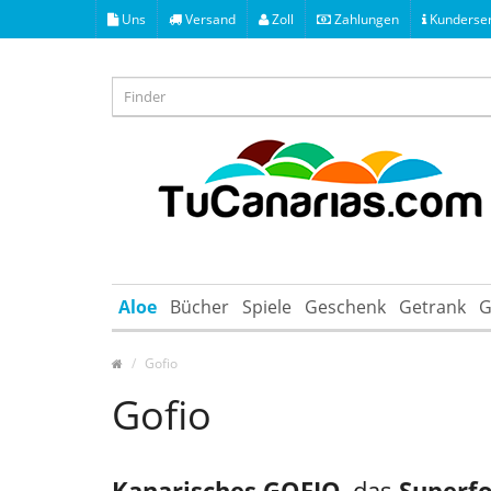
Uns
Versand
Zoll
Zahlungen
Kunderser
Aloe
Bücher
Spiele
Geschenk
Getrank
G
Gofio
Gofio
Kanarisches GOFIO
, das
Superf