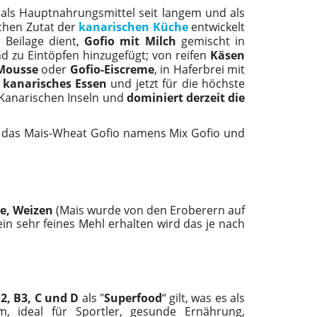
 als Hauptnahrungsmittel seit langem und als
ichen Zutat der
kanarischen Küche
entwickelt
r Beilage dient,
Gofio mit Milch
gemischt in
d zu Eintöpfen hinzugefügt; von reifen
Käsen
Mousse
oder
Gofio-Eiscreme
, in Haferbrei mit
s
kanarisches Essen
und jetzt für die höchste
 Kanarischen Inseln und
dominiert derzeit die
e das Mais-Wheat Gofio namens Mix Gofio und
te, Weizen
(Mais wurde von den Eroberern auf
in sehr feines Mehl erhalten wird das je nach
B2, B3, C und D
als "
Superfood
“ gilt, was es als
m, ideal für Sportler, gesunde Ernährung,