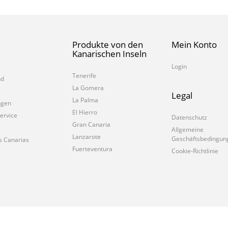
Produkte von den
Mein Konto
Kanarischen Inseln
Login
Tenerife
nd
La Gomera
Legal
La Palma
ngen
El Hierro
ervice
Datenschutz
Gran Canaria
Allgemeine
Lanzarote
Geschäftsbedingun
s Canarias
Fuerteventura
Cookie-Richtlinie