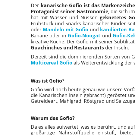
Der
kanarische Gofio ist das Markenzeiche
Protagonist seiner Gastronomie
, die sich 
hat mit Wasser und Nüssen
geknetetes Go
Frühstück und Snacks kanarischer Kinder sei
oder
Mandeln mit Gofio
und
kandierten Ba
Banane oder in
Gofio-Nougat
und
Gofio-Ke
kreative Küche. Der Gofio mit seiner Subtili
Guachinches und Restaurants
der Inseln.
Derzeit sind die dominierenden Sorten von G
Multicereal Gofio
als Weiterentwicklung der 
Was ist Gofio
?
Gofio wird noch heute genau wie unsere Vorf
die Kanarischen Inseln gebracht) geröstet un
Getreideart, Mahlgrad, Röstgrad und Salzzuga
Warum das Gofio?
Da es alles aufwertet, was es berührt, und 
großartige Nährstoffquelle einstuft, bie