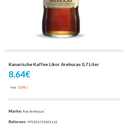
Kanarische Kaffee Likor Arehucas 0,7 Liter
8.64€
(10% )
9.60
Marke:
Ron Arehucas
Referenz:
970101715031112