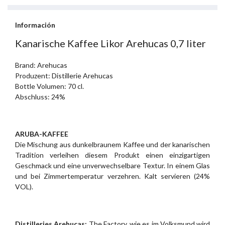
Información
Kanarische Kaffee Likor Arehucas 0,7 liter
Brand: Arehucas
Produzent: Distillerie Arehucas
Bottle Volumen: 70 cl.
Abschluss: 24%
ARUBA-KAFFEE
Die Mischung aus dunkelbraunem Kaffee und der kanarischen
Tradition verleihen diesem Produkt einen einzigartigen
Geschmack und eine unverwechselbare Textur. In einem Glas
und bei Zimmertemperatur verzehren. Kalt servieren (24%
VOL).
Distilleries Arehucas:
The Factory, wie es im Volksmund wird