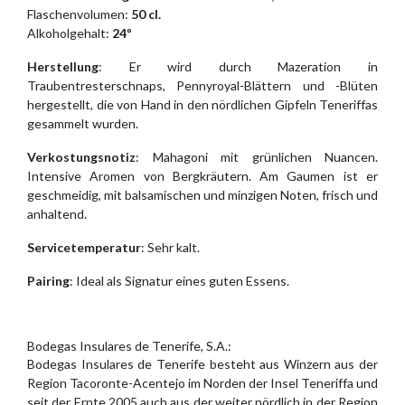
Flaschenvolumen:
50 cl.
Alkoholgehalt:
24º
Herstellung
: Er wird durch Mazeration in
Traubentresterschnaps, Pennyroyal-Blättern und -Blüten
hergestellt, die von Hand in den nördlichen Gipfeln Teneriffas
gesammelt wurden.
Verkostungsnotiz
: Mahagoni mit grünlichen Nuancen.
Intensive Aromen von Bergkräutern. Am Gaumen ist er
geschmeidig, mit balsamischen und minzigen Noten, frisch und
anhaltend.
Servicetemperatur
: Sehr kalt.
Pairing
: Ideal als Signatur eines guten Essens.
Bodegas Insulares de Tenerife, S.A.:
Bodegas Insulares de Tenerife besteht aus Winzern aus der
Region Tacoronte-Acentejo im Norden der Insel Teneriffa und
seit der Ernte 2005 auch aus der weiter nördlich in der Region