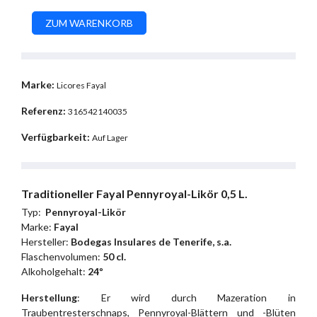
Marke:
Licores Fayal
Referenz:
316542140035
Verfügbarkeit:
Auf Lager
Traditioneller Fayal Pennyroyal-Likör 0,5 L.
Typ:
Pennyroyal-Likör
Marke:
Fayal
Hersteller:
Bodegas Insulares de Tenerife, s.a.
Flaschenvolumen:
50 cl.
Alkoholgehalt:
24º
Herstellung
: Er wird durch Mazeration in
Traubentresterschnaps, Pennyroyal-Blättern und -Blüten