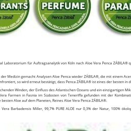
ral Laboratorium für Auftragsanalytik von Köln nach Aloe Vera Penca ZÁBILA® 
er der Medizin gemacht Analysen Aloe Penca wieder ZÁBILA®, die mit einem Ac
frontiert, so wird erneut bestätigt, dass Penca ZÁBILA® ist eines der besten in d
schenden Winden, der Einfluss des Atlantischen Ozeans und ein einzigartigen Mikr
 Vera Farmen in Fasnia im Südosten von Teneriffa gefunden mit der Kombinat
e besten Aloe auf dem Planeten, Reines Aloe Vera Penca ZÁBILA®.
 Vera Barbadensis Miller, 99,7% PURE ALOE nur 0,3% der Natur, 100% ökolog