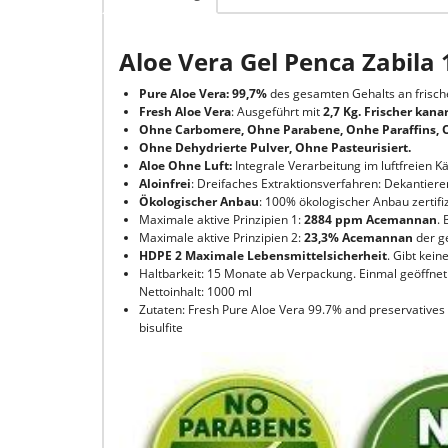
Aloe Vera Gel Penca Zabila
Pure Aloe Vera: 99,7%
des gesamten Gehalts an frische
Fresh Aloe Vera
: Ausgeführt mit
2,7 Kg. Frischer kana
Ohne Carbomere, Ohne Parabene, Onhe Paraffins, O
O
hne Dehydrierte Pulver, Ohne Pasteurisiert.
Aloe Ohne Luft
:
Integrale Verarbeitung im luftfreien K
Aloinfrei
: Dreifaches Extraktionsverfahren: Dekantiere
Ökologischer Anbau
: 100% ökologischer Anbau zertifiz
Maximale aktive Prinzipien 1:
2884 ppm Acemannan
.
Maximale aktive Prinzipien 2:
23,3% Acemannan
der ge
HDPE 2 Maximale Lebensmittelsicherheit
. Gibt kein
Haltbarkeit: 15 Monate ab Verpackung. Einmal geöffnet
Nettoinhalt: 1000 ml
Zutaten: Fresh Pure Aloe Vera 99.7% and preservatives 
bisulfite