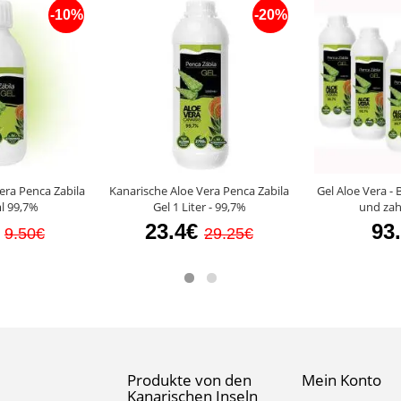
-10%
-20%
era Penca Zabila
Kanarische Aloe Vera Penca Zabila
Gel Aloe Vera - B
l 99,7%
Gel 1 Liter - 99,7%
und zah
23.4€
93
9.50€
29.25€
Produkte von den
Mein Konto
Kanarischen Inseln