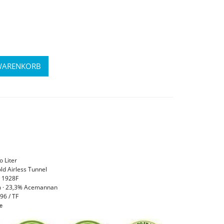
o Liter
old Airless Tunnel
E 1928F
pm · 23,3% Acemannan
96 / TF
e