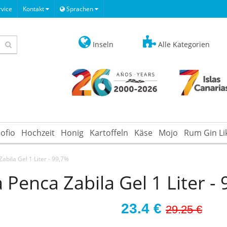
vice
Kontakt
Sprachen
Inseln
Alle Kategorien
ofio
Hochzeit
Honig
Kartoffeln
Käse
Mojo
Rum Gin Li
abila Gel 1 Liter - 99,7%
 Penca Zabila Gel 1 Liter -
23.4
€
29.25 €