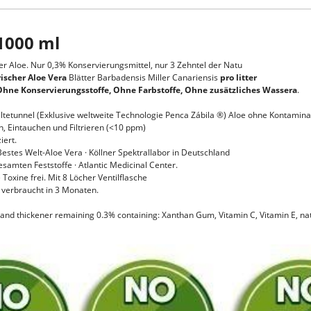
 1000 ml
r Aloe. Nur 0,3% Konservierungsmittel, nur 3 Zehntel der Natu
rischer Aloe Vera
Blätter Barbadensis Miller Canariensis
pro litter
hne Konservierungsstoffe, Ohne Farbstoffe, Ohne zusätzliches Wasser
a
.
ältetunnel (Exklusive weltweite Technologie Penca Zábila ®) Aloe ohne Kontaminati
n, Eintauchen und Filtrieren (<10 ppm)
iert.
 Bestes Welt-Aloe Vera · Köllner Spektrallabor in Deutschland
samten Feststoffe · Atlantic Medicinal Center.
e Toxine frei. Mit 8 Löcher Ventilflasche
 verbraucht in 3 Monaten.
and thickener remaining 0.3% containing: Xanthan Gum, Vitamin C, Vitamin E, nat