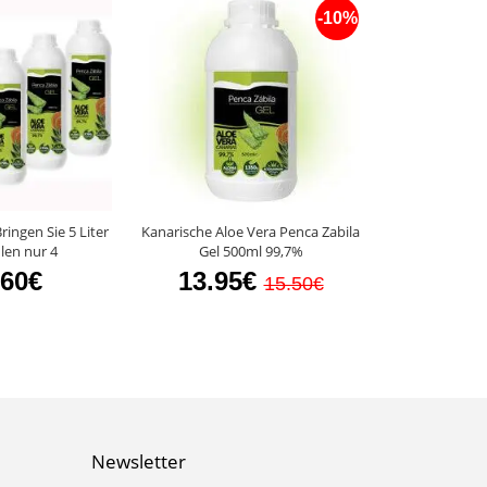
-10%
ringen Sie 5 Liter
Kanarische Aloe Vera Penca Zabila
Kanarische Alo
len nur 4
Gel 500ml 99,7%
100
.60€
13.95€
5.8
15.50€
Newsletter