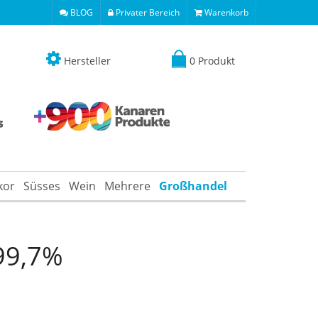
BLOG
Privater Bereich
Warenkorb
Hersteller
0 Produkt
kor
Süsses
Wein
Mehrere
Großhandel
 99,7%