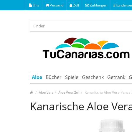
Uns
Versand
Zoll
Zahlungen
Kunderser
Aloe
Bücher
Spiele
Geschenk
Getrank
G
Kanarische Aloe Vera Penca Z
Aloe Vera
Aloe Vera Gel
Kanarische Aloe Vera