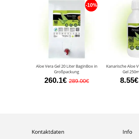
-10%
Aloe Vera Gel 20 Liter BaginBox in
Kanarische Aloe V
Großpackung
Gel 250m
260.1€
8.55€
289.00€
Kontaktdaten
Info