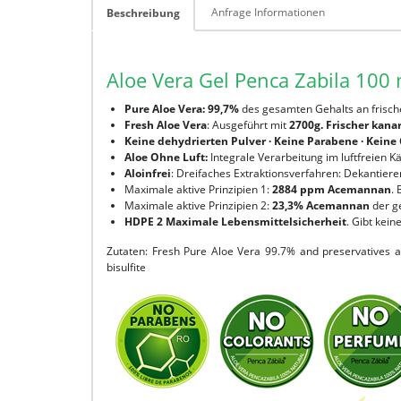
Anfrage Informationen
Beschreibung
Aloe Vera Gel Penca Zabila 100 
Pure Aloe Vera: 99,7%
des gesamten Gehalts an frische
Fresh Aloe Vera
: Ausgeführt mit
2700g. Frischer kana
Keine dehydrierten Pulver · Keine Parabene · Keine 
Aloe Ohne Luft
:
Integrale Verarbeitung im luftfreien K
Aloinfrei
: Dreifaches Extraktionsverfahren: Dekantieren
Maximale aktive Prinzipien 1:
2884 ppm Acemannan
.
Maximale aktive Prinzipien 2:
23,3% Acemannan
der ge
HDPE 2 Maximale Lebensmittelsicherheit
. Gibt kein
Zutaten: Fresh Pure Aloe Vera 99.7% and preservatives a
bisulfite