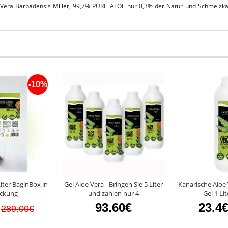
Vera Barbadensis Miller, 99,7% PURE ALOE nur 0,3% der Natur und Schmelzkä
-10%
Liter BaginBox in
Gel Aloe Vera - Bringen Sie 5 Liter
Kanarische Aloe 
ckung
und zahlen nur 4
Gel 1 Lit
93.60€
23.4
289.00€