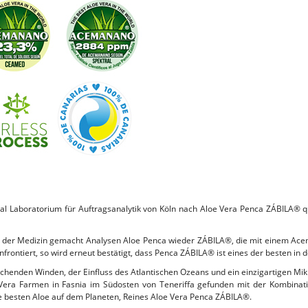
ral Laboratorium für Auftragsanalytik von Köln nach Aloe Vera Penca ZÁBILA® 
er der Medizin gemacht Analysen Aloe Penca wieder ZÁBILA®, die mit einem Ac
frontiert, so wird erneut bestätigt, dass Penca ZÁBILA® ist eines der besten in d
schenden Winden, der Einfluss des Atlantischen Ozeans und ein einzigartigen Mikr
 Vera Farmen in Fasnia im Südosten von Teneriffa gefunden mit der Kombinat
e besten Aloe auf dem Planeten, Reines Aloe Vera Penca ZÁBILA®.