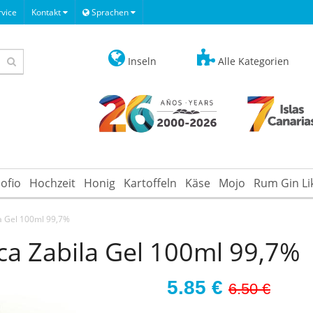
vice
Kontakt
Sprachen
Inseln
Alle Kategorien
ofio
Hochzeit
Honig
Kartoffeln
Käse
Mojo
Rum Gin Li
a Gel 100ml 99,7%
ca Zabila Gel 100ml 99,7%
5.85
€
6.50 €