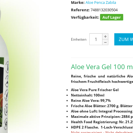
Marke:
Aloe Penca Zabila
Referenz:
7488132030504
Verfügbarkeit:
Auf Lager
Einheiten
Aloe Vera Gel 100 m
Reine, frische und natürliche Al
frischem Fruchtfleisch hochwertige
Aloe Vera Pure Frischer Gel
Nettoinhalt: 100ml
Reine Aloe Vera: 99,7%
Frische Aloe Blätter: 2700 g. Blätter
Aloe ohne Luft: Integral Processing
Maximale aktive Prinzipien: 2884
Health Food Registrierung: Nr. 21.2
HDPE 2 Flasche. 1-Loch-Verschluss
Nicht pasteurisiert · Nicht dehydriert