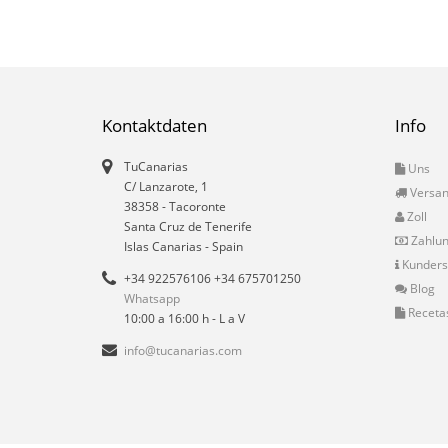
Kontaktdaten
Info
TuCanarias
Uns
C/ Lanzarote, 1
Versa
38358
-
Tacoronte
Zoll
Santa Cruz de Tenerife
Zahlu
Islas Canarias
- Spain
Kunders
+34 922576106 +34 675701250
Blog
Whatsapp
Receta
10:00 a 16:00 h - L a V
info@tucanarias.com