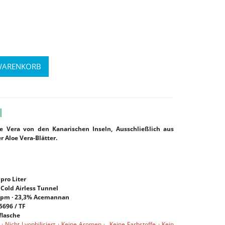
l
oe Vera von den Kanarischen Inseln, Ausschließlich aus
r Aloe Vera-Blätter.
 pro Liter
 Cold Airless Tunnel
 ppm · 23,3% Acemannan
5696 / TF
flasche
 · Nicht Lyophilisiert · Keine Aromen · Keine Farbstoffe · Kein