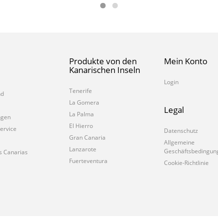
Produkte von den
Mein Konto
Kanarischen Inseln
Login
Tenerife
nd
La Gomera
Legal
La Palma
ngen
El Hierro
ervice
Datenschutz
Gran Canaria
Allgemeine
Lanzarote
Geschäftsbedingun
s Canarias
Fuerteventura
Cookie-Richtlinie