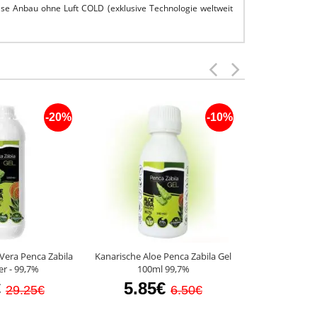
se Anbau ohne Luft COLD (exklusive Technologie weltweit
-20%
-10%
Vera Penca Zabila
Kanarische Aloe Penca Zabila Gel
Kanarische Alo
er - 99,7%
100ml 99,7%
Gel 2
€
5.85€
8.5
29.25€
6.50€