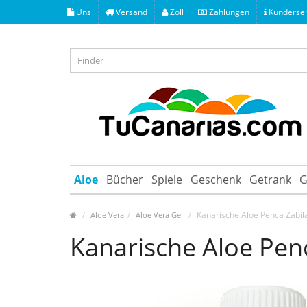
Uns
Versand
Zoll
Zahlungen
Kunderser
Aloe
Bücher
Spiele
Geschenk
Getrank
G
Kanarische Aloe Penca Zabil
Aloe Vera
Aloe Vera Gel
Kanarische Aloe Pen