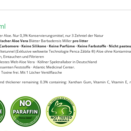
ml
r Aloe. Nur 0,3% Konservierungsmittel, nur 3 Zehntel der Natur
rischer Aloe Vera
Blätter Barbadensis Miller
pro litter
Carbomere · Keine Silikone · Keine Parfüme · Keine Farbstoffe · Nicht pasteu
ältetunnel (Exklusive weltweite Technologie Penca Zábila ®) Aloe ohne Kontaminati
, Eintauchen und Filtrieren
 Bestes Welt-Aloe Vera · Köllner Spektrallabor in Deutschland
samten Feststoffe · Atlantic Medicinal Center.
e Toxine frei. Mit 1 Löcher Ventilflasche
nd thickener remaining 0.3% containing: Xanthan Gum, Vitamin C, Vitamin E, n