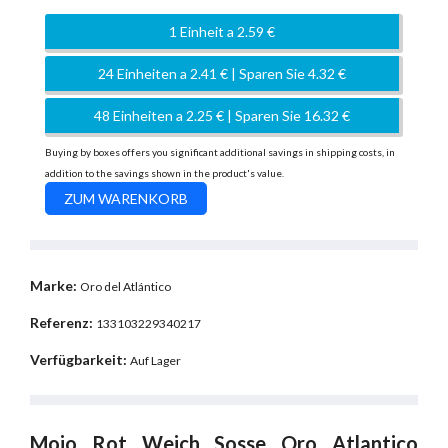
1 Einheit a 2.59 €
24 Einheiten a 2.41 € | Sparen Sie 4.32 €
48 Einheiten a 2.25 € | Sparen Sie 16.32 €
Buying by boxes offers you significant additional savings in shipping costs, in
addition to the savings shown in the product's value.
Marke:
Oro del Atlántico
Referenz:
133103229340217
Verfügbarkeit:
Auf Lager
Mojo Rot Weich Sosse Oro Atlantico