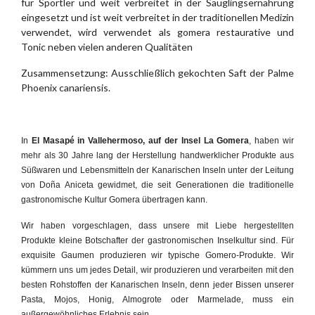
für Sportler und weit verbreitet in der Säuglingsernährung
eingesetzt und ist weit verbreitet in der traditionellen Medizin
verwendet, wird verwendet als gomera restaurative und
Tonic neben vielen anderen Qualitäten
Zusammensetzung: Ausschließlich gekochten Saft der Palme
Phoenix canariensis.
In
El Masapé in Vallehermoso, auf der Insel La Gomera
, haben wir
mehr als 30 Jahre lang der Herstellung handwerklicher Produkte aus
Süßwaren und Lebensmitteln der Kanarischen Inseln unter der Leitung
von Doña Aniceta gewidmet, die seit Generationen die traditionelle
gastronomische Kultur Gomera übertragen kann.
Wir haben vorgeschlagen, dass unsere mit Liebe hergestellten
Produkte kleine Botschafter der gastronomischen Inselkultur sind. Für
exquisite Gaumen produzieren wir typische Gomero-Produkte. Wir
kümmern uns um jedes Detail, wir produzieren und verarbeiten mit den
besten Rohstoffen der Kanarischen Inseln, denn jeder Bissen unserer
Pasta, Mojos, Honig, Almogrote oder Marmelade, muss ein
außergewöhnliches Erlebnis sein.