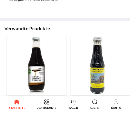
Verwandte Produkte
Palmhonig Gomera
Palmenhonig Gomera
g
Okologisch 790g (500ml)
Natürliche 425 g. (295 ml )
STARTSEITE
700 PRODUKTE
WAGEN
SUCHE
KONTO
15.95€
10.75€