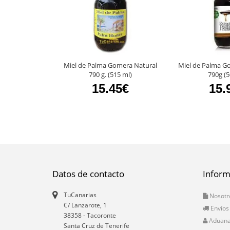
Miel de Palma Gomera Natural
Miel de Palma G
790 g. (515 ml)
790g (
15.45€
15.
Datos de contacto
Inform
TuCanarias
Nosotr
C/ Lanzarote, 1
Envíos
38358
-
Tacoronte
Aduan
Santa Cruz de Tenerife