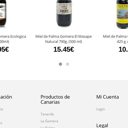
omera Ecologica
Miel de Palma Gomera El Masape
Miel de Palma
500ml)
Natural 790g. (500 ml)
425 g. 
95€
15.45€
10
ación
Productos de
Mi Cuenta
Canarias
os
Login
Tenerife
La Gomera
as
Legal
La Palma