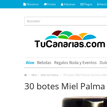
Nosotros
Envíos
Aduanas
Pagos
Atenci
Aloe
Bebidas
Regalos Boda y Eventos
Dul
30 botes Miel Palma Gomera Ma
Miel
Miel de Palma
30 botes Miel Palm