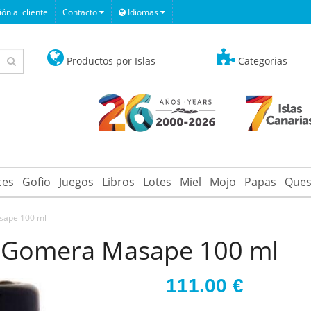
ón al cliente
Contacto
Idiomas
Productos por Islas
Categorias
ces
Gofio
Juegos
Libros
Lotes
Miel
Mojo
Papas
Ques
sape 100 ml
a Gomera Masape 100 ml
111.00
€