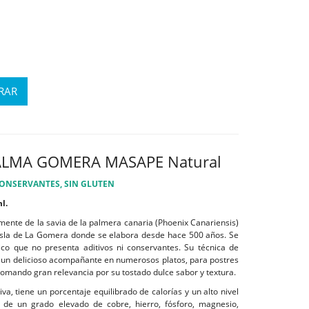
PALMA GOMERA MASAPE Natural
CONSERVANTES, SIN GLUTEN
ml.
mente de la savia de la palmera canaria (Phoenix Canariensis)
a Isla de La Gomera donde se elabora desde hace 500 años. Se
ico que no presenta aditivos ni conservantes. Su técnica de
e un delicioso acompañante en numerosos platos, para postres
 tomando gran relevancia por su tostado dulce sabor y textura.
va, tiene un porcentaje equilibrado de calorías y un alto nivel
 de un grado elevado de cobre, hierro, fósforo, magnesio,