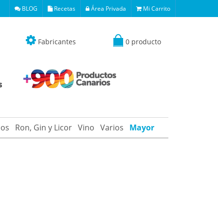
BLOG
Recetas
Área Privada
Mi Carrito
Fabricantes
0 producto
os
Ron, Gin y Licor
Vino
Varios
Mayor