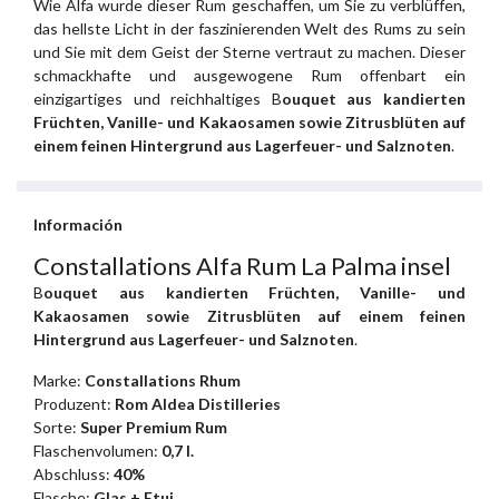
Wie Alfa wurde dieser Rum geschaffen, um Sie zu verblüffen,
das hellste Licht in der faszinierenden Welt des Rums zu sein
und Sie mit dem Geist der Sterne vertraut zu machen. Dieser
schmackhafte und ausgewogene Rum offenbart ein
einzigartiges und reichhaltiges B
ouquet aus kandierten
Früchten, Vanille- und Kakaosamen sowie Zitrusblüten auf
einem feinen Hintergrund aus Lagerfeuer- und Salznoten
.
Información
Constallations Alfa Rum La Palma insel
B
ouquet aus kandierten Früchten, Vanille- und
Kakaosamen sowie Zitrusblüten auf einem feinen
Hintergrund aus Lagerfeuer- und Salznoten
.
Marke:
Constallations Rhum
Produzent:
Rom Aldea Distilleries
Sorte:
Super Premium Rum
Flaschenvolumen:
0,7 l.
Abschluss:
40%
Flasche:
Glas + Etui