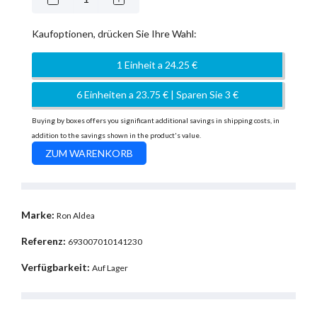
Kaufoptionen, drücken Sie Ihre Wahl:
1 Einheit a 24.25 €
6 Einheiten a 23.75 € | Sparen Sie 3 €
Buying by boxes offers you significant additional savings in shipping costs, in
addition to the savings shown in the product's value.
Marke:
Ron Aldea
Referenz:
693007010141230
Verfügbarkeit:
Auf Lager