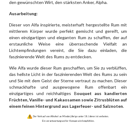
den gewünschten Wirt, den stärksten Anker, Alpha.
Ausarbeitung:
Dieser von Alfa inspirierte, meisterhaft hergestellte Rum mit
mittlerem Körper wurde perfekt gemischt und gereift, um
einen einzigartigen und eleganten Rum zu schaffen, der auf
erstaunliche Weise eine überraschende Vielfalt an
Lichtempfindungen vereint, die Sie dazu einladen, die
faszinierende Welt des Rums zu entdecken.
Wie Alfa wurde dieser Rum geschaffen, um Sie zu verblüffen,
das hellste Licht in der faszinierenden Welt des Rums zu sein
und Sie mit dem Geist der Sterne vertraut zu machen. Dieser
schmackhafte und ausgewogene Rum offenbart ein
einzigartiges und reichhaltiges B
ouquet aus kandierten
Früchten, Vanille- und Kakaosamen sowie Zitrusblüten auf
einem feinen Hintergrund aus Lagerfeuer- und Salznoten
.
Der Verkauf von Alkohol an Minderjährige unter 18 Jahren ist verboten.
Ein verantwortungsvoller Konsum wird empfohlen.