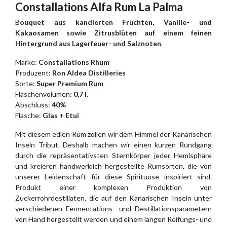
Constallations Alfa Rum La Palma
B
ouquet aus kandierten Früchten, Vanille- und
Kakaosamen sowie Zitrusblüten auf einem feinen
Hintergrund aus Lagerfeuer- und Salznoten
.
Marke:
Constallations Rhum
Produzent:
Ron Aldea Distilleries
Sorte:
Super Premium Rum
Flaschenvolumen:
0,7 l.
Abschluss:
40%
Flasche:
Glas + Etui
Mit diesem edlen Rum zollen wir dem Himmel der Kanarischen
Inseln Tribut. Deshalb machen wir einen kurzen Rundgang
durch die repräsentativsten Sternkörper jeder Hemisphäre
und kreieren handwerklich hergestellte Rumsorten, die von
unserer Leidenschaft für diese Spirituose inspiriert sind.
Produkt einer komplexen Produktion von
Zuckerrohrdestillaten, die auf den Kanarischen Inseln unter
verschiedenen Fermentations- und Destillationsparametern
von Hand hergestellt werden und einem langen Reifungs- und