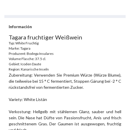
Información
Tagara fruchtiger Weißwein
Typ: White Fruchtig
Marke: Tagara
Produzent: Bodega Insulares
Volume Flasche: 37.5 cl.
Gebiet: Icoden Daute
Region: Kanarische Inseln
Zubereitung: Verwenden Sie Premium Würze (Würze Blume),
die teilweise bei 15 ° C fermentiert, Stoppen Gärung bei -2 ° C
rückstandsfrei von fermentierten Zucker.
Variety: White Listán
Verkostung: Hellgelb mit stählernen Glanz, sauber und hell
sein. Die Nase hat Düfte von Passionsfrucht, Anis und frisch
geschnittenem Gras. Der Gaumen ist ausgewogen, fruchtig
und frisch.