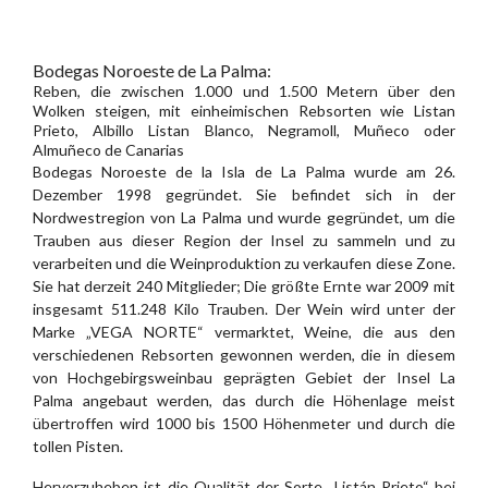
Bodegas Noroeste de La Palma:
Reben, die zwischen 1.000 und 1.500 Metern über den
Wolken steigen, mit einheimischen Rebsorten wie Listan
Prieto, Albillo Listan Blanco, Negramoll, Muñeco oder
Almuñeco de Canarias
Bodegas Noroeste de la Isla de La Palma wurde am 26.
Dezember 1998 gegründet. Sie befindet sich in der
Nordwestregion von La Palma und wurde gegründet, um die
Trauben aus dieser Region der Insel zu sammeln und zu
verarbeiten und die Weinproduktion zu verkaufen diese Zone.
Sie hat derzeit 240 Mitglieder; Die größte Ernte war 2009 mit
insgesamt 511.248 Kilo Trauben. Der Wein wird unter der
Marke „VEGA NORTE“ vermarktet, Weine, die aus den
verschiedenen Rebsorten gewonnen werden, die in diesem
von Hochgebirgsweinbau geprägten Gebiet der Insel La
Palma angebaut werden, das durch die Höhenlage meist
übertroffen wird 1000 bis 1500 Höhenmeter und durch die
tollen Pisten.
Hervorzuheben ist die Qualität der Sorte „Listán Prieto“ bei