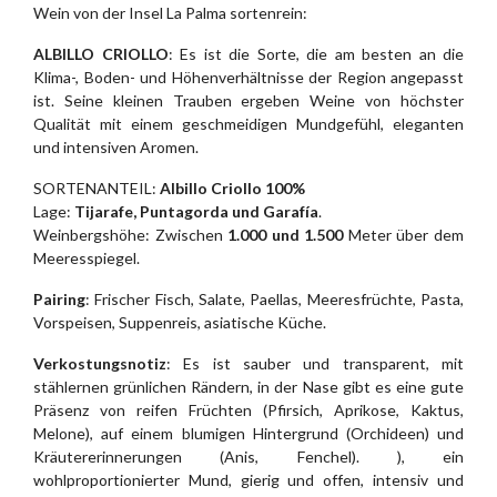
Wein von der Insel La Palma sortenrein:
ALBILLO CRIOLLO
: Es ist die Sorte, die am besten an die
Klima-, Boden- und Höhenverhältnisse der Region angepasst
ist. Seine kleinen Trauben ergeben Weine von höchster
Qualität mit einem geschmeidigen Mundgefühl, eleganten
und intensiven Aromen.
SORTENANTEIL:
Albillo Criollo 100%
Lage:
Tijarafe, Puntagorda und Garafía
.
Weinbergshöhe: Zwischen
1.000 und 1.500
Meter über dem
Meeresspiegel.
Pairing
: Frischer Fisch, Salate, Paellas, Meeresfrüchte, Pasta,
Vorspeisen, Suppenreis, asiatische Küche.
Verkostungsnotiz
: Es ist sauber und transparent, mit
stählernen grünlichen Rändern, in der Nase gibt es eine gute
Präsenz von reifen Früchten (Pfirsich, Aprikose, Kaktus,
Melone), auf einem blumigen Hintergrund (Orchideen) und
Kräutererinnerungen (Anis, Fenchel). ), ein
wohlproportionierter Mund, gierig und offen, intensiv und