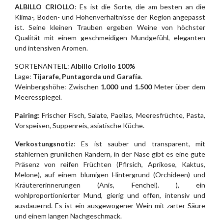
ALBILLO CRIOLLO
: Es ist die Sorte, die am besten an die
Klima-, Boden- und Höhenverhältnisse der Region angepasst
ist. Seine kleinen Trauben ergeben Weine von höchster
Qualität mit einem geschmeidigen Mundgefühl, eleganten
und intensiven Aromen.
SORTENANTEIL:
Albillo Criollo 100%
Lage:
Tijarafe, Puntagorda und Garafía
.
Weinbergshöhe: Zwischen
1.000 und 1.500
Meter über dem
Meeresspiegel.
Pairing
: Frischer Fisch, Salate, Paellas, Meeresfrüchte, Pasta,
Vorspeisen, Suppenreis, asiatische Küche.
Verkostungsnotiz
: Es ist sauber und transparent, mit
stählernen grünlichen Rändern, in der Nase gibt es eine gute
Präsenz von reifen Früchten (Pfirsich, Aprikose, Kaktus,
Melone), auf einem blumigen Hintergrund (Orchideen) und
Kräutererinnerungen (Anis, Fenchel). ), ein
wohlproportionierter Mund, gierig und offen, intensiv und
ausdauernd. Es ist ein ausgewogener Wein mit zarter Säure
und einem langen Nachgeschmack.