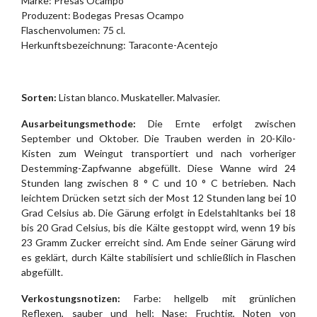
Marke: Presas Ocampo
Produzent: Bodegas Presas Ocampo
Flaschenvolumen: 75 cl.
Herkunftsbezeichnung: Taraconte-Acentejo
Sorten:
Listan blanco. Muskateller. Malvasier.
Ausarbeitungsmethode:
Die Ernte erfolgt zwischen
September und Oktober. Die Trauben werden in 20-Kilo-
Kisten zum Weingut transportiert und nach vorheriger
Destemming-Zapfwanne abgefüllt. Diese Wanne wird 24
Stunden lang zwischen 8 ° C und 10 ° C betrieben. Nach
leichtem Drücken setzt sich der Most 12 Stunden lang bei 10
Grad Celsius ab. Die Gärung erfolgt in Edelstahltanks bei 18
bis 20 Grad Celsius, bis die Kälte gestoppt wird, wenn 19 bis
23 Gramm Zucker erreicht sind. Am Ende seiner Gärung wird
es geklärt, durch Kälte stabilisiert und schließlich in Flaschen
abgefüllt.
Verkostungsnotizen:
Farbe: hellgelb mit grünlichen
Reflexen, sauber und hell; Nase: Fruchtig, Noten von