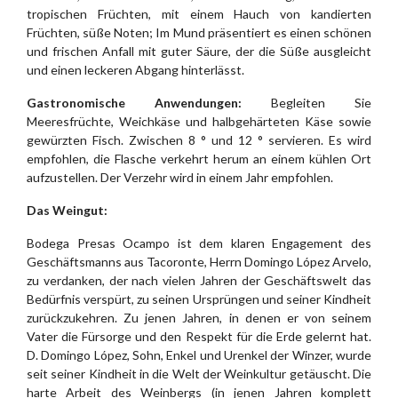
tropischen Früchten, mit einem Hauch von kandierten
Früchten, süße Noten; Im Mund präsentiert es einen schönen
und frischen Anfall mit guter Säure, der die Süße ausgleicht
und einen leckeren Abgang hinterlässt.
Gastronomische Anwendungen:
Begleiten Sie
Meeresfrüchte, Weichkäse und halbgehärteten Käse sowie
gewürzten Fisch. Zwischen 8 ° und 12 ° servieren. Es wird
empfohlen, die Flasche verkehrt herum an einem kühlen Ort
aufzustellen. Der Verzehr wird in einem Jahr empfohlen.
Das Weingut:
Bodega Presas Ocampo ist dem klaren Engagement des
Geschäftsmanns aus Tacoronte, Herrn Domingo López Arvelo,
zu verdanken, der nach vielen Jahren der Geschäftswelt das
Bedürfnis verspürt, zu seinen Ursprüngen und seiner Kindheit
zurückzukehren. Zu jenen Jahren, in denen er von seinem
Vater die Fürsorge und den Respekt für die Erde gelernt hat.
D. Domingo López, Sohn, Enkel und Urenkel der Winzer, wurde
seit seiner Kindheit in die Welt der Weinkultur getäuscht. Die
harte Arbeit des Weinbergs (in jenen Jahren komplett