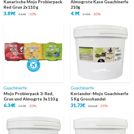
Kanarische Mojo Probierpack
Almogrote Kase Guachinerfe
Red Grun 2x110 g
210g
3.89€
4.9€
-10%
-10%
4.32€
5.45€
Guachinerfe
Guachinerfe
Mojo Probierpack 3: Red,
Koriander-Mojo Guachinerfe
Grun und Almogrte 3x110 g
5 Kg Grosshandel
6.34€
31.73€
-10%
-20%
7.04€
39.66€