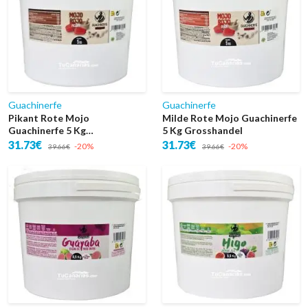
Guachinerfe
Guachinerfe
Pikant Rote Mojo
Milde Rote Mojo Guachinerfe
Guachinerfe 5 Kg
5 Kg Grosshandel
Grosshandel
31.73€
31.73€
-20%
-20%
39.66€
39.66€