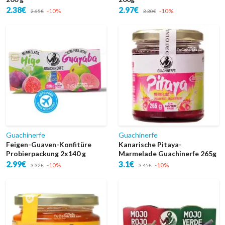
2.38€
2.97€
-10%
-10%
2.65€
3.30€
Guachinerfe
Guachinerfe
Feigen-Guaven-Konfitüre
Kanarische Pitaya-
Probierpackung 2x140 g
Marmelade Guachinerfe 265g
2.99€
3.1€
-10%
-10%
3.32€
3.45€