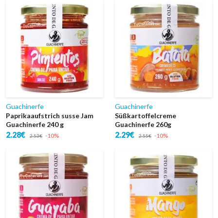
Guachinerfe
Guachinerfe
Paprikaaufstrich susse Jam
Süßkartoffelcreme
Guachinerfe 240 g
Guachinerfe 260g
2.28€
2.29€
-10%
-10%
2.53€
2.55€