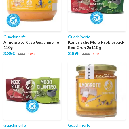
Guachinerfe
Guachinerfe
Almogrote Kase Guachinerfe
Kanarische Mojo Probierpack
110g
Red Grun 2x110 g
3.35€
3.89€
-10%
-10%
3.72€
4.32€
Guachinerfe
Guachinerfe