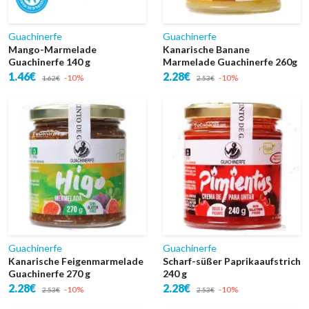
Guachinerfe
Guachinerfe
Mango-Marmelade
Kanarische Banane
Guachinerfe 140 g
Marmelade Guachinerfe 260g
1.46€
2.28€
-10%
-10%
1.62€
2.53€
Guachinerfe
Guachinerfe
Kanarische Feigenmarmelade
Scharf-süßer Paprikaaufstrich
Guachinerfe 270 g
240 g
2.28€
2.28€
-10%
-10%
2.53€
2.53€