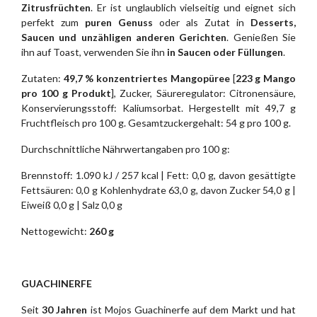
Zitrusfrüchten
. Er ist unglaublich vielseitig und eignet sich
perfekt zum
puren Genuss
oder als Zutat in
Desserts,
Saucen und unzähligen anderen Gerichten
. Genießen Sie
ihn auf Toast, verwenden Sie ihn
in Saucen oder Füllungen
.
Zutaten:
49,7 % konzentriertes Mangopüree
[
223 g Mango
pro 100 g Produkt
], Zucker, Säureregulator: Citronensäure,
Konservierungsstoff: Kaliumsorbat. Hergestellt mit 49,7 g
Fruchtfleisch pro 100 g. Gesamtzuckergehalt: 54 g pro 100 g.
Durchschnittliche Nährwertangaben pro 100 g:
Brennstoff: 1.090 kJ / 257 kcal | Fett: 0,0 g, davon gesättigte
Fettsäuren: 0,0 g Kohlenhydrate 63,0 g, davon Zucker 54,0 g |
Eiweiß 0,0 g | Salz 0,0 g
Nettogewicht:
260 g
GUACHINERFE
Seit
30 Jahren
ist Mojos Guachinerfe auf dem Markt und hat