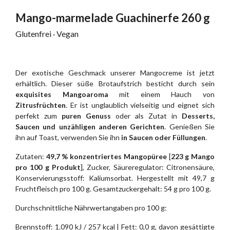
Mango-marmelade Guachinerfe 260 g
Glutenfrei · Vegan
Der exotische Geschmack unserer Mangocreme ist jetzt
erhältlich. Dieser süße Brotaufstrich besticht durch sein
exquisites Mangoaroma
mit einem Hauch von
Zitrusfrüchten
. Er ist unglaublich vielseitig und eignet sich
perfekt zum
puren Genuss
oder als Zutat in
Desserts,
Saucen und unzähligen anderen Gerichten
. Genießen Sie
ihn auf Toast, verwenden Sie ihn
in Saucen oder Füllungen
.
Zutaten:
49,7 % konzentriertes Mangopüree
[
223 g Mango
pro 100 g Produkt
], Zucker, Säureregulator: Citronensäure,
Konservierungsstoff: Kaliumsorbat. Hergestellt mit 49,7 g
Fruchtfleisch pro 100 g. Gesamtzuckergehalt: 54 g pro 100 g.
Durchschnittliche Nährwertangaben pro 100 g:
Brennstoff: 1.090 kJ / 257 kcal | Fett: 0,0 g, davon gesättigte