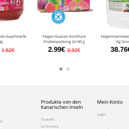
de Guachinerfe
Feigen-Guaven-Konfitüre
Feigenmarmelade
0g
Probierpackung 2x140 g
Kg Gro
2.99€
38.76
1.62€
3.32€
Produkte von den
Mein Konto
Kanarischen Inseln
Login
Tenerife
nd
La Gomera