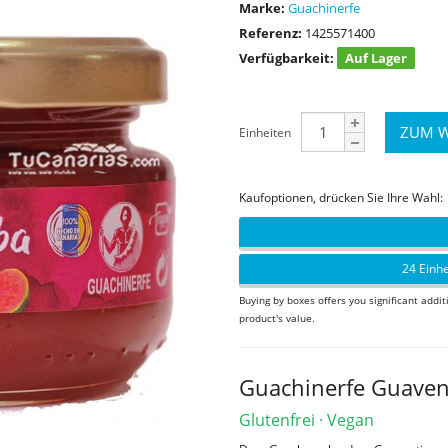
Marke:
Guachinerfe
Referenz:
1425571400
Verfügbarkeit:
Auf Lager
Einheiten
Kaufoptionen, drücken Sie Ihre Wahl:
24 Einhe
Buying by boxes offers you significant addit
product's value.
Guachinerfe Guave
Glutenfrei · Vegan