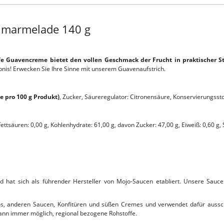
nmarmelade 140 g
e Guavencreme bietet den vollen Geschmack der Frucht in praktischer S
nis! Erwecken Sie Ihre Sinne mit unserem Guavenaufstrich.
e pro 100 g Produkt)
, Zucker, Säureregulator: Citronensäure, Konservierungssto
Fettsäuren: 0,00 g, Kohlenhydrate: 61,00 g, davon Zucker: 47,00 g, Eiweiß: 0,60 g, 
 hat sich als führender Hersteller von Mojo-Saucen etabliert. Unsere Sauce
ojos, anderen Saucen, Konfitüren und süßen Cremes und verwendet dafür aussc
 wann immer möglich, regional bezogene Rohstoffe.