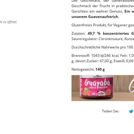
Der Geschmack, der Generationen
Geschmack der Frucht in praktischer
Gerichten ein wahrer Genuss.
Ein 
unserem Guavenaufstrich
.
ie zu öffnen;
Glutenfreies Produkt, für Veganer ge
Zutaten:
49,7 % konzentriertes 
Säureregulator: Citronensäure, Konse
Durchschnittliche Nährwerte pro 100 
Brennstoff: 1043 kJ/246 kcal, Fett: 1,
g, davon Zucker: 47,00 g, Eiweiß: 0,60 
Nettogewicht:
140 g
Teilen Sie: