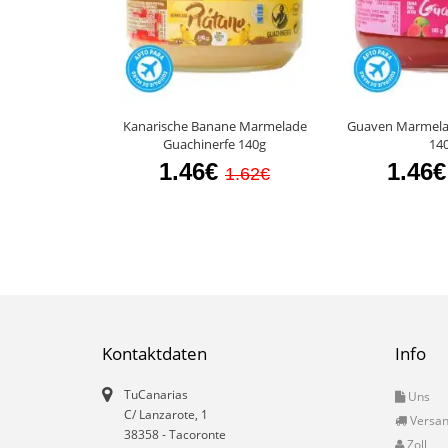
Kanarische Banane Marmelade
Guaven Marmela
Guachinerfe 140g
14
1.46€
1.46€
1.62€
Kontaktdaten
Info
TuCanarias
Uns
C/ Lanzarote, 1
Versa
38358
-
Tacoronte
Zoll