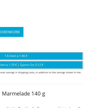
1 Einheit a 1.46 €
iten a 1.33 € | Sparen Sie 3.12 €
ional savings in shipping costs, in addition to the savings shown in the
n Marmelade 140 g