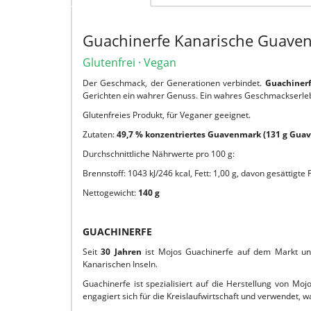
Guachinerfe Kanarische Guave
Glutenfrei · Vegan
Der Geschmack, der Generationen verbindet.
Guachinerf
Gerichten ein wahrer Genuss. Ein wahres Geschmackserleb
Glutenfreies Produkt, für Veganer geeignet.
Zutaten:
49,7 % konzentriertes Guavenmark (131 g Guav
Durchschnittliche Nährwerte pro 100 g:
Brennstoff: 1043 kJ/246 kcal, Fett: 1,00 g, davon gesättigte 
Nettogewicht:
140 g
GUACHINERFE
Seit
30 Jahren
ist Mojos Guachinerfe auf dem Markt und
Kanarischen Inseln.
Guachinerfe ist spezialisiert auf die Herstellung von M
engagiert sich für die Kreislaufwirtschaft und verwendet,