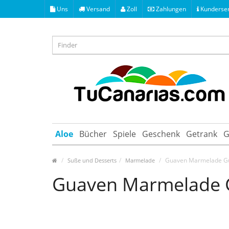
Uns
Versand
Zoll
Zahlungen
Kunderser
Aloe
Bücher
Spiele
Geschenk
Getrank
G
Guaven Marmelade Gu
Suße und Desserts
Marmelade
Guaven Marmelade 