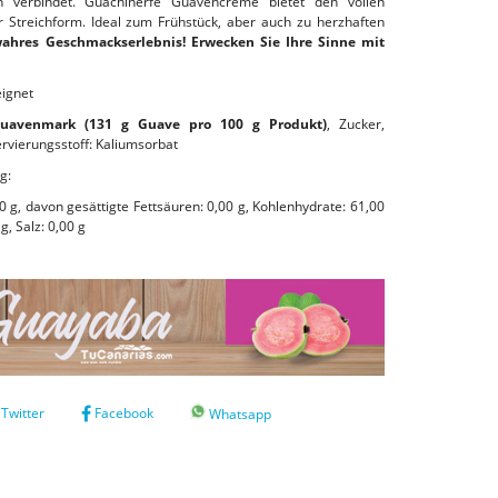
 verbindet. Guachinerfe Guavencreme bietet den vollen
 Streichform. Ideal zum Frühstück, aber auch zu herzhaften
wahres Geschmackserlebnis! Erwecken Sie Ihre Sinne mit
eignet
Guavenmark (131 g Guave pro 100 g Produkt)
, Zucker,
rvierungsstoff: Kaliumsorbat
g:
00 g, davon gesättigte Fettsäuren: 0,00 g, Kohlenhydrate: 61,00
g, Salz: 0,00 g
Twitter
Facebook
Whatsapp