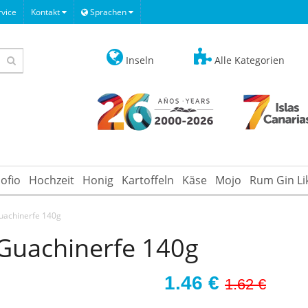
vice
Kontakt
Sprachen
Inseln
Alle Kategorien
ofio
Hochzeit
Honig
Kartoffeln
Käse
Mojo
Rum Gin Li
achinerfe 140g
Guachinerfe 140g
1.46
€
1.62 €