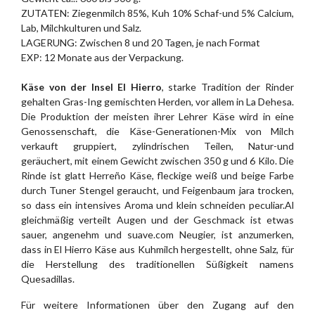
ZUTATEN: Ziegenmilch 85%, Kuh 10% Schaf-und 5% Calcium,
Lab, Milchkulturen und Salz.
LAGERUNG: Zwischen 8 und 20 Tagen, je nach Format
EXP: 12 Monate aus der Verpackung.
Käse von der Insel El Hierro
, starke Tradition der Rinder
gehalten Gras-Ing gemischten Herden, vor allem in La Dehesa.
Die Produktion der meisten ihrer Lehrer Käse wird in eine
Genossenschaft, die Käse-Generationen-Mix von Milch
verkauft gruppiert, zylindrischen Teilen, Natur-und
geräuchert, mit einem Gewicht zwischen 350 g und 6 Kilo. Die
Rinde ist glatt Herreño Käse, fleckige weiß und beige Farbe
durch Tuner Stengel geraucht, und Feigenbaum jara trocken,
so dass ein intensives Aroma und klein schneiden peculiar.Al
gleichmäßig verteilt Augen und der Geschmack ist etwas
sauer, angenehm und suave.com Neugier, ist anzumerken,
dass in El Hierro Käse aus Kuhmilch hergestellt, ohne Salz, für
die Herstellung des traditionellen Süßigkeit namens
Quesadillas.
Für weitere Informationen über den Zugang auf den