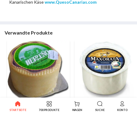
Kanarischen Käse
www.QuesoCanarias.com
Verwandte Produkte
Herreño Selchkäse geraucht
Maxorata Schafskäse 1300 g
STARTSEITE
700 PRODUKTE
WAGEN
SUCHE
KONTO
600 g. - 2009 World Silber
22.50€
13.95€