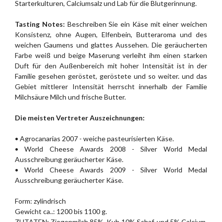
Starterkulturen, Calciumsalz und Lab für die Blutgerinnung.
Tasting Notes:
Beschreiben Sie ein Käse mit einer weichen
Konsistenz, ohne Augen, Elfenbein, Butteraroma und des
weichen Gaumens und glattes Aussehen. Die geräucherten
Farbe weiß und beige Maserung verleiht ihm einen starken
Duft für den Außenbereich mit hoher Intensität ist in der
Familie gesehen geröstet, geröstete und so weiter. und das
Gebiet mittlerer Intensität herrscht innerhalb der Familie
Milchsäure Milch und frische Butter.
Die meisten Vertreter Auszeichnungen:
• Agrocanarias 2007 - weiche pasteurisierten Käse.
• World Cheese Awards 2008 - Silver World Medal
Ausschreibung geräucherter Käse.
• World Cheese Awards 2009 - Silver World Medal
Ausschreibung geräucherter Käse.
Form: zylindrisch
Gewicht ca..: 1200 bis 1100 g.
ZUTATEN: Ziegenmilch 85%, Kuh 10% Schaf-und 5% Calcium,