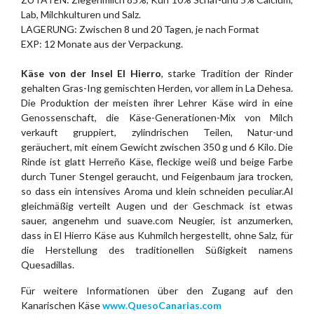
Lab, Milchkulturen und Salz.
LAGERUNG: Zwischen 8 und 20 Tagen, je nach Format
EXP: 12 Monate aus der Verpackung.
Käse von der Insel El Hierro
, starke Tradition der Rinder
gehalten Gras-Ing gemischten Herden, vor allem in La Dehesa.
Die Produktion der meisten ihrer Lehrer Käse wird in eine
Genossenschaft, die Käse-Generationen-Mix von Milch
verkauft gruppiert, zylindrischen Teilen, Natur-und
geräuchert, mit einem Gewicht zwischen 350 g und 6 Kilo. Die
Rinde ist glatt Herreño Käse, fleckige weiß und beige Farbe
durch Tuner Stengel geraucht, und Feigenbaum jara trocken,
so dass ein intensives Aroma und klein schneiden peculiar.Al
gleichmäßig verteilt Augen und der Geschmack ist etwas
sauer, angenehm und suave.com Neugier, ist anzumerken,
dass in El Hierro Käse aus Kuhmilch hergestellt, ohne Salz, für
die Herstellung des traditionellen Süßigkeit namens
Quesadillas.
Für weitere Informationen über den Zugang auf den
Kanarischen Käse
www.QuesoCanarias.com