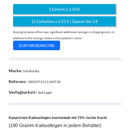
1 Einheit a 3.50 €
12 Einheiten a 3.25 € | Sparen Sie 3 €
Buying by boxes offers you significant additional savings in shipping costs, in
addition to the savings shown in the product's value.
Marke:
Isla Bonita
Referenz:
3835071311160718
Verfügbarkeit:
Auf Lager
Kanarichen Kaktusfeigen marmelade mit 75% rische frucht
(190 Gramm Kaktusfeigen in jedem Behälter)