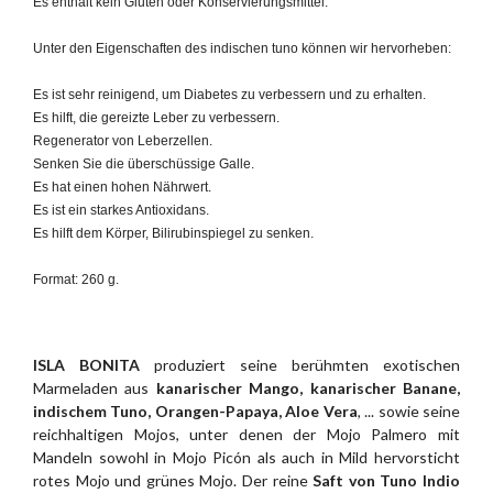
Es enthält kein Gluten oder Konservierungsmittel.
Unter den Eigenschaften des indischen tuno können wir hervorheben:
Es ist sehr reinigend, um Diabetes zu verbessern und zu erhalten.
Es hilft, die gereizte Leber zu verbessern.
Regenerator von Leberzellen.
Senken Sie die überschüssige Galle.
Es hat einen hohen Nährwert.
Es ist ein starkes Antioxidans.
Es hilft dem Körper, Bilirubinspiegel zu senken.
Format: 260 g.
ISLA BONITA
produziert seine berühmten exotischen
Marmeladen aus
kanarischer Mango, kanarischer Banane,
indischem Tuno, Orangen-Papaya, Aloe Vera
, ... sowie seine
reichhaltigen Mojos, unter denen der Mojo Palmero mit
Mandeln sowohl in Mojo Picón als auch in Mild hervorsticht
rotes Mojo und grünes Mojo. Der reine
Saft von Tuno Indio