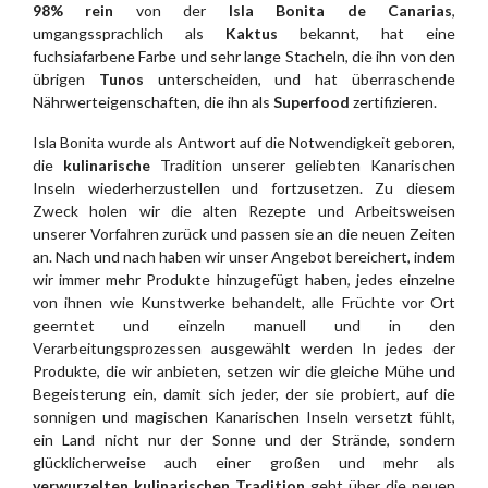
98% rein
von der
Isla Bonita de Canarias
,
umgangssprachlich als
Kaktus
bekannt, hat eine
fuchsiafarbene Farbe und sehr lange Stacheln, die ihn von den
übrigen
Tunos
unterscheiden, und hat überraschende
Nährwerteigenschaften, die ihn als
Superfood
zertifizieren.
Isla Bonita wurde als Antwort auf die Notwendigkeit geboren,
die
kulinarische
Tradition unserer geliebten Kanarischen
Inseln wiederherzustellen und fortzusetzen. Zu diesem
Zweck holen wir die alten Rezepte und Arbeitsweisen
unserer Vorfahren zurück und passen sie an die neuen Zeiten
an. Nach und nach haben wir unser Angebot bereichert, indem
wir immer mehr Produkte hinzugefügt haben, jedes einzelne
von ihnen wie Kunstwerke behandelt, alle Früchte vor Ort
geerntet und einzeln manuell und in den
Verarbeitungsprozessen ausgewählt werden In jedes der
Produkte, die wir anbieten, setzen wir die gleiche Mühe und
Begeisterung ein, damit sich jeder, der sie probiert, auf die
sonnigen und magischen Kanarischen Inseln versetzt fühlt,
ein Land nicht nur der Sonne und der Strände, sondern
glücklicherweise auch einer großen und mehr als
verwurzelten kulinarischen Tradition
geht über die neuen