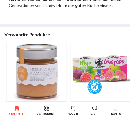
Generationen von Handwerkern der guten Küche hinaus.
Verwandte Produkte
Marmelade Handwerker Mar
Feigen-Guaven-Konfitüre
de Nube Banane Rum 290g
Probierpackung 2x140 g
STARTSEITE
700 PRODUKTE
WAGEN
SUCHE
KONTO
3.60€
2.99€
-10%
3.32€