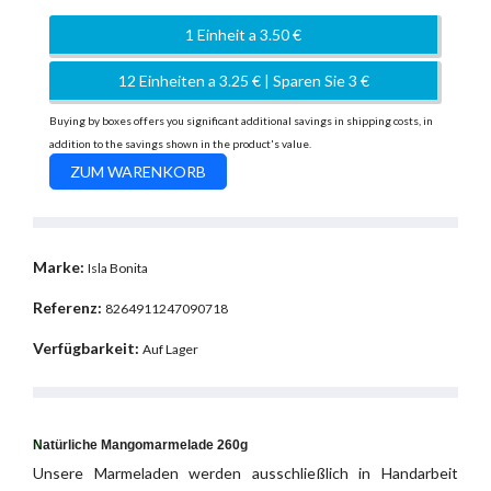
1 Einheit a 3.50 €
12 Einheiten a 3.25 € | Sparen Sie 3 €
Buying by boxes offers you significant additional savings in shipping costs, in
addition to the savings shown in the product's value.
Marke:
Isla Bonita
Referenz:
8264911247090718
Verfügbarkeit:
Auf Lager
N
atürliche Mangomarmelade 260g
Unsere Marmeladen werden ausschließlich in Handarbeit