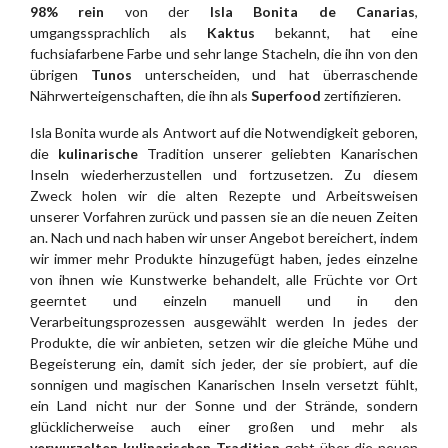
98% rein
von der
Isla Bonita de Canarias
,
umgangssprachlich als
Kaktus
bekannt, hat eine
fuchsiafarbene Farbe und sehr lange Stacheln, die ihn von den
übrigen
Tunos
unterscheiden, und hat überraschende
Nährwerteigenschaften, die ihn als
Superfood
zertifizieren.
Isla Bonita wurde als Antwort auf die Notwendigkeit geboren,
die
kulinarische
Tradition unserer geliebten Kanarischen
Inseln wiederherzustellen und fortzusetzen. Zu diesem
Zweck holen wir die alten Rezepte und Arbeitsweisen
unserer Vorfahren zurück und passen sie an die neuen Zeiten
an. Nach und nach haben wir unser Angebot bereichert, indem
wir immer mehr Produkte hinzugefügt haben, jedes einzelne
von ihnen wie Kunstwerke behandelt, alle Früchte vor Ort
geerntet und einzeln manuell und in den
Verarbeitungsprozessen ausgewählt werden In jedes der
Produkte, die wir anbieten, setzen wir die gleiche Mühe und
Begeisterung ein, damit sich jeder, der sie probiert, auf die
sonnigen und magischen Kanarischen Inseln versetzt fühlt,
ein Land nicht nur der Sonne und der Strände, sondern
glücklicherweise auch einer großen und mehr als
verwurzelten kulinarischen Tradition
geht über die neuen