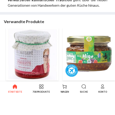
Generationen von Handwerkern der guten Küche hinaus.
Verwandte Produkte
Rote Paprika Marmelade
Kanarische Feigenmarmelade
Masape Natur 290g
Guachinerfe 140 g
STARTSEITE
700 PRODUKTE
WAGEN
SUCHE
KONTO
2.99€
1.46€
-10%
-10%
3.32€
1.62€