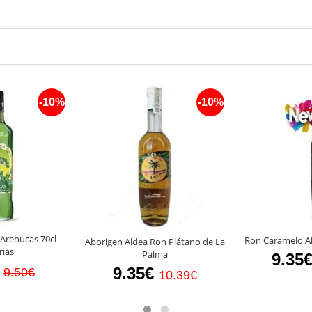
-10%
-10%
 Arehucas 70cl
Ron Caramelo Al
Aborigen Aldea Ron Plátano de La
rias
Palma
9.35
9.35€
9.50€
10.39€