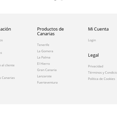
ación
Productos de
Mi Cuenta
Canarias
os
Login
Tenerife
La Gomera
as
Legal
La Palma
El Hierro
 al cliente
Privacidad
Gran Canaria
Términos y Condici
Lanzarote
s Canarias
Política de Cookies
Fuerteventura