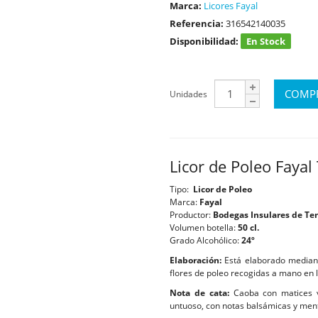
Marca:
Licores Fayal
Referencia:
316542140035
Disponibilidad:
En Stock
Unidades
Licor de Poleo Fayal 
Tipo:
Licor de Poleo
Marca:
Fayal
Productor:
Bodegas Insulares de Tene
Volumen botella:
50 cl.
Grado Alcohólico:
24º
Elaboración:
Está elaborado mediant
flores de poleo recogidas a mano en 
Nota de cata:
Caoba con matices 
untuoso, con notas balsámicas y ment