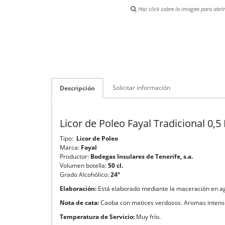
Haz click sobre la imagen para abrir 
Solicitar información
Descripción
Licor de Poleo Fayal Tradicional 0,5 
Tipo:
Licor de Poleo
Marca:
Fayal
Productor:
Bodegas Insulares de Tenerife, s.a.
Volumen botella:
50 cl.
Grado Alcohólico:
24º
Elaboración:
Está elaborado mediante la maceración en agu
Nota de cata:
Caoba con matices verdosos. Aromas intenso
Temperatura de Servicio:
Muy frío.