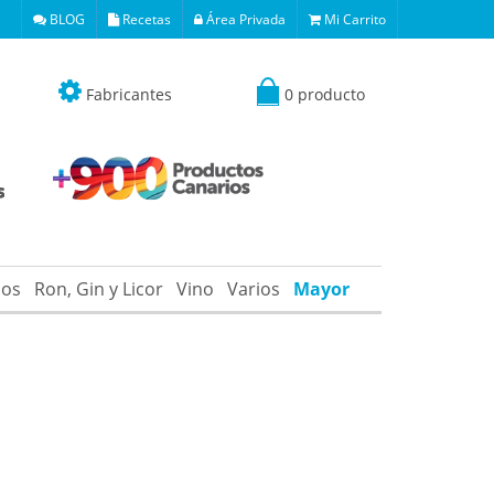
BLOG
Recetas
Área Privada
Mi Carrito
Fabricantes
0 producto
os
Ron, Gin y Licor
Vino
Varios
Mayor