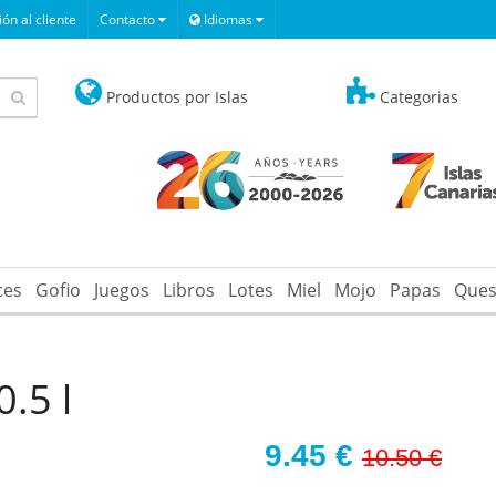
ón al cliente
Contacto
Idiomas
Productos por Islas
Categorias
ces
Gofio
Juegos
Libros
Lotes
Miel
Mojo
Papas
Ques
0.5 l
9.45
€
10.50 €