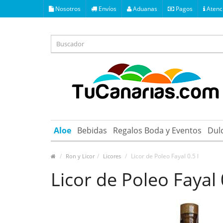
Nosotros
Envíos
Aduanas
Pagos
Atenci
Aloe
Bebidas
Regalos Boda y Eventos
Dul
Licor de Poleo Fayal 0.5 l
Ron y Licor
Licores
Licor de Poleo Fayal 