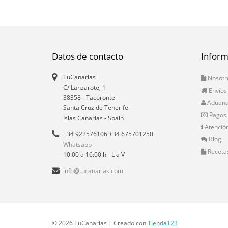
Datos de contacto
Inform
TuCanarias
Nosotr
C/ Lanzarote, 1
Envíos
38358
-
Tacoronte
Aduan
Santa Cruz de Tenerife
Pagos
Islas Canarias
- Spain
Atención
+34 922576106 +34 675701250
Blog
Whatsapp
Receta
10:00 a 16:00 h - L a V
info@tucanarias.com
© 2026 TuCanarias | Creado con
Tienda123