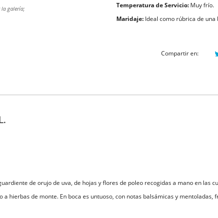
Temperatura de Servicio:
Muy frío.
la galería;
Maridaje:
Ideal como rúbrica de una
Compartir en:
L.
ardiente de orujo de uva, de hojas y flores de poleo recogidas a mano en las c
 a hierbas de monte. En boca es untuoso, con notas balsámicas y mentoladas, fr