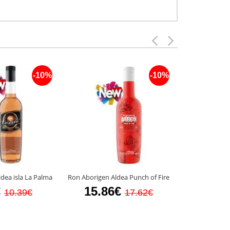
-10%
-10%
Licor de Aloe
dea isla La Palma
Ron Aborigen Aldea Punch of Fire
7
€
15.86€
10.39€
17.62€
15.9