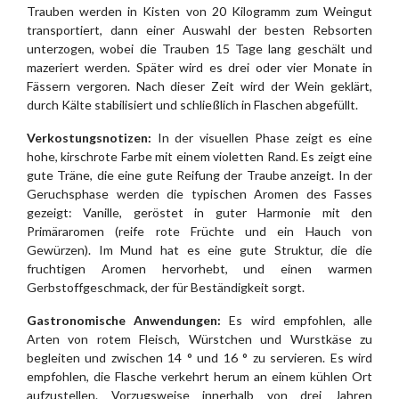
Trauben werden in Kisten von 20 Kilogramm zum Weingut
transportiert, dann einer Auswahl der besten Rebsorten
unterzogen, wobei die Trauben 15 Tage lang geschält und
mazeriert werden. Später wird es drei oder vier Monate in
Fässern vergoren. Nach dieser Zeit wird der Wein geklärt,
durch Kälte stabilisiert und schließlich in Flaschen abgefüllt.
Verkostungsnotizen:
In der visuellen Phase zeigt es eine
hohe, kirschrote Farbe mit einem violetten Rand. Es zeigt eine
gute Träne, die eine gute Reifung der Traube anzeigt. In der
Geruchsphase werden die typischen Aromen des Fasses
gezeigt: Vanille, geröstet in guter Harmonie mit den
Primäraromen (reife rote Früchte und ein Hauch von
Gewürzen). Im Mund hat es eine gute Struktur, die die
fruchtigen Aromen hervorhebt, und einen warmen
Gerbstoffgeschmack, der für Beständigkeit sorgt.
Gastronomische Anwendungen:
Es wird empfohlen, alle
Arten von rotem Fleisch, Würstchen und Wurstkäse zu
begleiten und zwischen 14 ° und 16 ° zu servieren. Es wird
empfohlen, die Flasche verkehrt herum an einem kühlen Ort
aufzustellen. Vorzugsweise innerhalb von drei Jahren