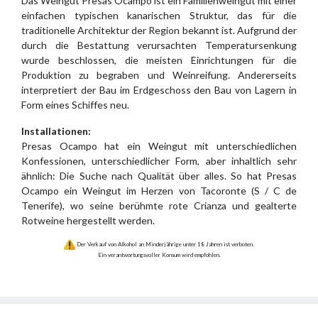
Das Weingut Presas Ocampo ist ein Familienweingut mit einer
einfachen typischen kanarischen Struktur, das für die
traditionelle Architektur der Region bekannt ist. Aufgrund der
durch die Bestattung verursachten Temperatursenkung
wurde beschlossen, die meisten Einrichtungen für die
Produktion zu begraben und Weinreifung. Andererseits
interpretiert der Bau im Erdgeschoss den Bau von Lagern in
Form eines Schiffes neu.
Installationen:
Presas Ocampo hat ein Weingut mit unterschiedlichen
Konfessionen, unterschiedlicher Form, aber inhaltlich sehr
ähnlich: Die Suche nach Qualität über alles. So hat Presas
Ocampo ein Weingut im Herzen von Tacoronte (S / C de
Tenerife), wo seine berühmte rote Crianza und gealterte
Rotweine hergestellt werden.
Der Verkauf von Alkohol an Minderjährige unter 18 Jahren ist verboten.
Ein verantwortungsvoller Konsum wird empfohlen.