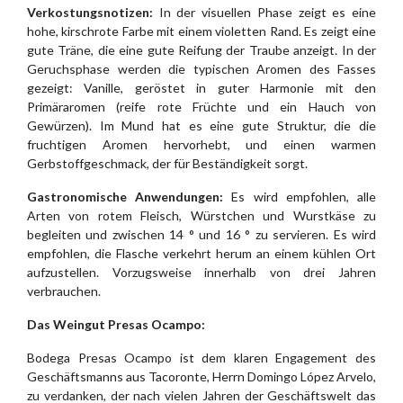
Verkostungsnotizen:
In der visuellen Phase zeigt es eine
hohe, kirschrote Farbe mit einem violetten Rand. Es zeigt eine
gute Träne, die eine gute Reifung der Traube anzeigt. In der
Geruchsphase werden die typischen Aromen des Fasses
gezeigt: Vanille, geröstet in guter Harmonie mit den
Primäraromen (reife rote Früchte und ein Hauch von
Gewürzen). Im Mund hat es eine gute Struktur, die die
fruchtigen Aromen hervorhebt, und einen warmen
Gerbstoffgeschmack, der für Beständigkeit sorgt.
Gastronomische Anwendungen:
Es wird empfohlen, alle
Arten von rotem Fleisch, Würstchen und Wurstkäse zu
begleiten und zwischen 14 ° und 16 ° zu servieren. Es wird
empfohlen, die Flasche verkehrt herum an einem kühlen Ort
aufzustellen. Vorzugsweise innerhalb von drei Jahren
verbrauchen.
Das Weingut Presas Ocampo:
Bodega Presas Ocampo ist dem klaren Engagement des
Geschäftsmanns aus Tacoronte, Herrn Domingo López Arvelo,
zu verdanken, der nach vielen Jahren der Geschäftswelt das