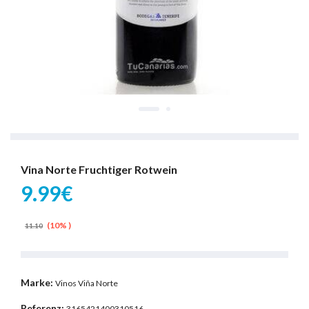
Vina Norte Fruchtiger Rotwein
9.99€
(10% )
11.10
Marke:
Vinos Viña Norte
Referenz:
3165421400310516