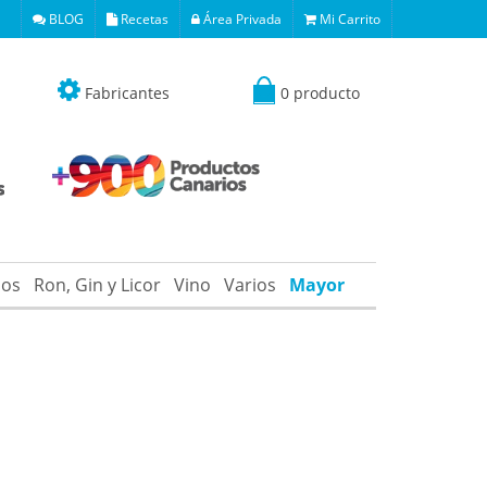
BLOG
Recetas
Área Privada
Mi Carrito
Fabricantes
0 producto
os
Ron, Gin y Licor
Vino
Varios
Mayor