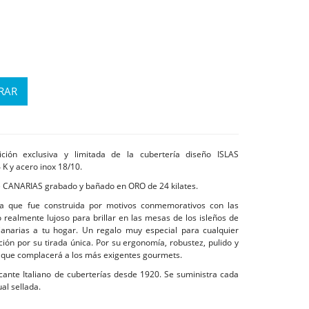
ción exclusiva y limitada de la cubertería diseño ISLAS
K y acero inox 18/10.
e CANARIAS grabado y bañado en ORO de 24 kilates.
ada que fue construida por motivos conmemorativos con las
realmente lujoso para brillar en las mesas de los isleños de
anarias a tu hogar. Un regalo muy especial para cualquier
ción por su tirada única. Por su ergonomía, robustez, pulido y
a que complacerá a los más exigentes gourmets.
cante Italiano de cuberterías desde 1920. Se suministra cada
ual sellada.