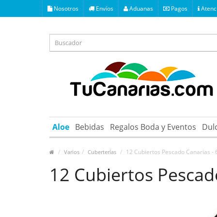
Nosotros
Envíos
Aduanas
Pagos
Atenci
Aloe
Bebidas
Regalos Boda y Eventos
Dul
12 Cubiertos Pescado Canarias - 6
Varios
Cuberterías
12 Cubiertos Pescado