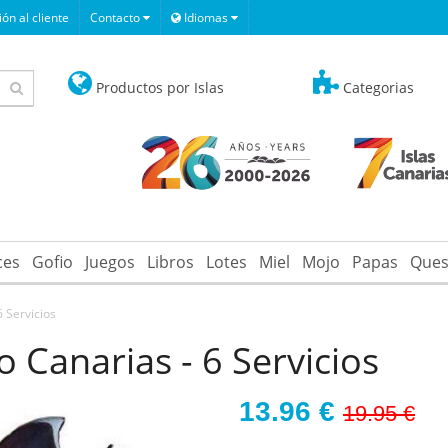
ón al cliente
Contacto
Idiomas
Productos por Islas
Categorias
ces
Gofio
Juegos
Libros
Lotes
Miel
Mojo
Papas
Ques
 Servicios
 Canarias - 6 Servicios
13.96
€
19.95 €