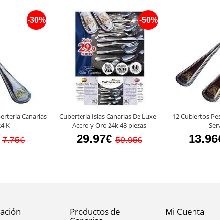
-30%
-50%
berteria Canarias
Cuberteria Islas Canarias De Luxe -
12 Cubiertos Pes
24 K
Acero y Oro 24k 48 piezas
Serv
29.97€
13.96
7.75€
59.95€
ación
Productos de
Mi Cuenta