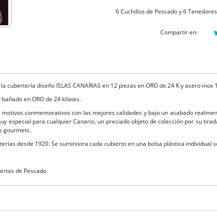
6 Cuchillos de Pescado y 6 Tenedore
Compartir en:
de la cubertería diseño ISLAS CANARIAS en 12 piezas en ORO de 24 K y acero inox 
 bañado en ORO de 24 kilates.
r motivos conmemorativos con las mejores calidades y bajo un acabado realmente
y especial para cualquier Canario, un preciado objeto de colección por su tirad
s gourmets.
terías desde 1920. Se suministra cada cubierto en una bolsa plástica individual s
iertos de Pescado