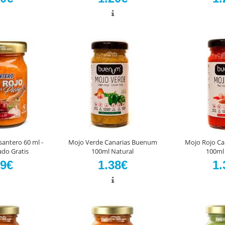
antero 60 ml -
Mojo Verde Canarias Buenum
Mojo Rojo C
ado Gratis
100ml Natural
100ml
29€
1.38€
1.