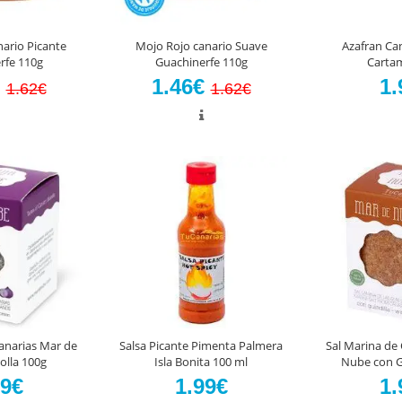
ario Picante
Mojo Rojo canario Suave
Azafran Can
rfe 110g
Guachinerfe 110g
Cartam
€
1.46€
1.
1.62€
1.62€
anarias Mar de
Salsa Picante Pimenta Palmera
Sal Marina de
lla 100g
Isla Bonita 100 ml
Nube con G
99€
1.99€
1.