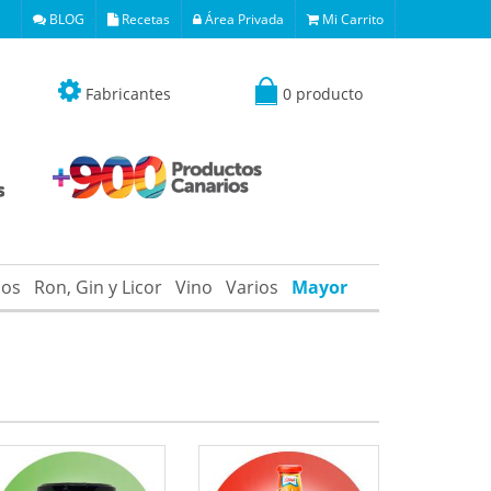
BLOG
Recetas
Área Privada
Mi Carrito
Fabricantes
0 producto
os
Ron, Gin y Licor
Vino
Varios
Mayor