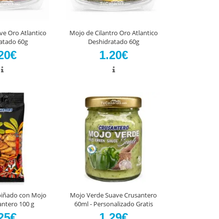
ve Oro Atlantico
Mojo de Cilantro Oro Atlantico
atado 60g
Deshidratado 60g
20€
1.20€
piñado con Mojo
Mojo Verde Suave Crusantero
antero 100 g
60ml - Personalizado Gratis
25€
1.29€