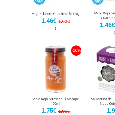
Mojo Rojo can
Mojo Cilantro Guachinerfe 110g
Guachine
1.46€
1.62€
1.46
-10%
Mojo Rojo Artesano El Masape
Sal Marina de C
100ml
Nube Cebo
1.75€
1.
1.95€