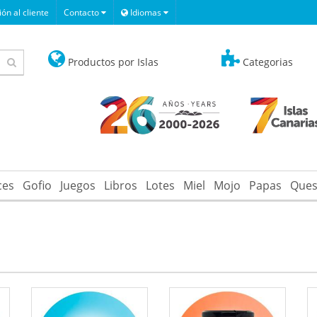
ón al cliente
Contacto
Idiomas
Productos por Islas
Categorias
ces
Gofio
Juegos
Libros
Lotes
Miel
Mojo
Papas
Ques