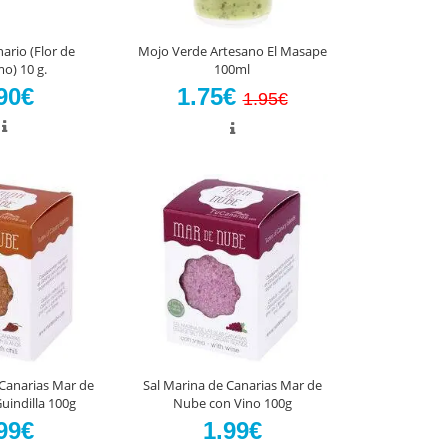
ario (Flor de
Mojo Verde Artesano El Masape
o) 10 g.
100ml
90€
1.75€
1.95€
 Canarias Mar de
Sal Marina de Canarias Mar de
uindilla 100g
Nube con Vino 100g
99€
1.99€