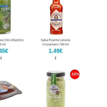
ve Oro Atlantico
Salsa Picante canaria
0 ml
Crusantero 100 ml
45€
1.49€
-10%