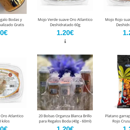
galo Bodas y
Mojo Verde suave Oro Atlantico
Mojo Rojo sua
alizado Gratis
Deshidratado 60g
Deshidr
10€
1.20€
1.
Oro Atlantico
20 Bolsas Organza Blanca Brillo
Platano garra
 kilos
para Regalos Boda (40g - 60ml)
Rojo Crus
20€
1.20€
1.