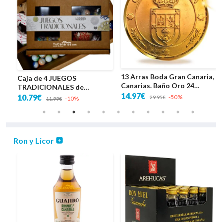
13 Arras Boda Gran Canaria,
Crema de Ba
 4 JUEGOS
Canarias. Baño Oro 24
Guachinerfe 
IONALES de
Kilates
14.97€
2.29€
s
-50%
29.95€
2.55€
-10%
11.99€
Ron y Licor