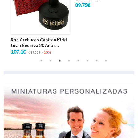
Ron Arehucas Capitan Kidd
Cestas Lote 5 Exquisiteces
Gran Reserva 30 Años
de Canarias
Ceramica
107.1€
89.75€
-10%
119.00€