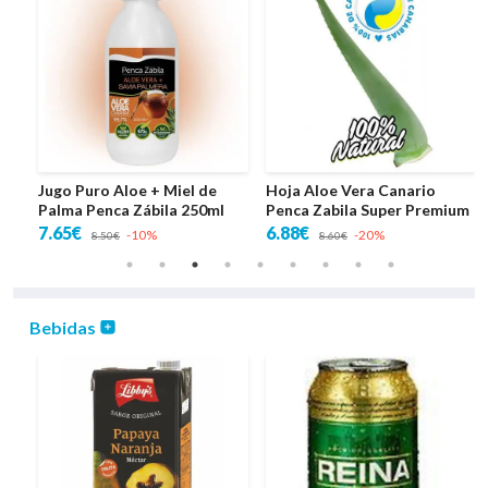
Jugo Puro Aloe + Miel de
Hoja Aloe Vera Canario
Palma Penca Zábila 250ml
Penca Zabila Super Premium
7.65€
6.88€
-10%
-20%
8.50€
8.60€
Bebidas