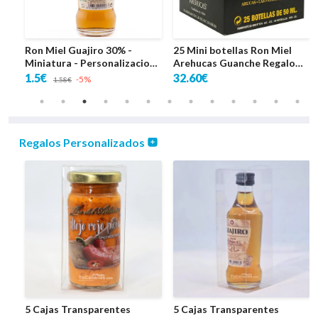
Ron Miel Guajiro 30% -
25 Mini botellas Ron Miel
no
Miniatura - Personalizacion
Arehucas Guanche Regalo
Gratis - Bodas
Personalizado
1.5€
32.60€
-5%
1.58€
Regalos Personalizados
5 Cajas Transparentes
5 Cajas Transparentes