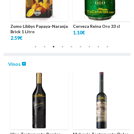
ick
Zumo Libbys Papaya-Naranja
Cerveza Reina Oro 33 cl
Brick 1 Litro
1.10€
2.59€
Vinos