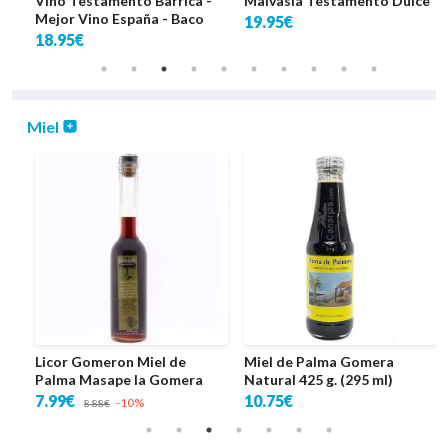
co
Vino Testamento Barrica -
Malvasia Testamento Dulce
Mejor Vino España - Baco
19.95€
18.95€
Miel
s
Licor Gomeron Miel de
Miel de Palma Gomera
Palma Masape la Gomera
Natural 425 g. (295 ml)
7.99€
10.75€
-10%
8.88€