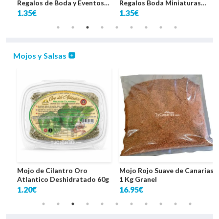
Regalos de Boda y Eventos
Regalos Boda Miniaturas
(100ml)
Guajiro Cocal
1.35€
1.35€
Mojos y Salsas
fe
Mojo de Cilantro Oro
Mojo Rojo Suave de Canarias
Atlantico Deshidratado 60g
1 Kg Granel
1.20€
16.95€