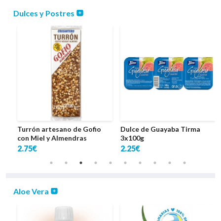
Dulces y Postres
con
Turrón artesano de Gofio
Dulce de Guayaba Tirma
 g
con Miel y Almendras
3x100g
2.75€
2.25€
Aloe Vera