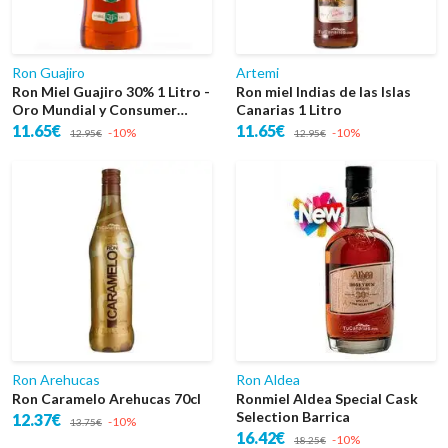
Ron Guajiro
Artemi
Ron Miel Guajiro 30% 1 Litro -
Ron miel Indias de las Islas
Oro Mundial y Consumer
Canarias 1 Litro
Choice EEUU
11.65€
11.65€
-10%
-10%
12.95€
12.95€
Ron Arehucas
Ron Aldea
Ron Caramelo Arehucas 70cl
Ronmiel Aldea Special Cask
Selection Barrica
12.37€
-10%
13.75€
16.42€
-10%
18.25€