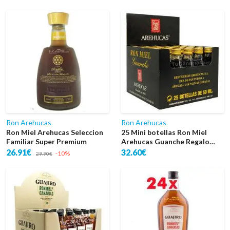
Ron Arehucas
Ron Arehucas
Ron Miel Arehucas Seleccion
25 Mini botellas Ron Miel
Familiar Super Premium
Arehucas Guanche Regalo
Personalizado
26.91€
32.60€
-10%
29.90€