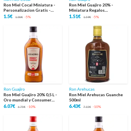
Ron Miel Cocal Miniatura -
Ron Miel Guajiro 20% -
Personalizacion Gratis -
Miniatura Regalos
Bodas
Personalizados - Bodas
1.5€
1.51€
-5%
-5%
1.58€
1.59€
Ron Guajiro
Ron Arehucas
Ron Miel Guajiro 20% 0,5 L -
Ron Miel Arehucas Guanche
Oro mundial y Consumer
500ml
Choice EEUU
6.07€
6.43€
-10%
-10%
6.75€
7.15€