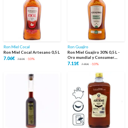
Ron Miel Cocal
Ron Guajiro
Ron Miel Cocal Artesano 0,5 L
Ron Miel Guajiro 30% 0,5 L -
Oro mundial y Consumer
7.06€
-10%
7.85€
Choice EEUU
7.11€
-10%
7.90€