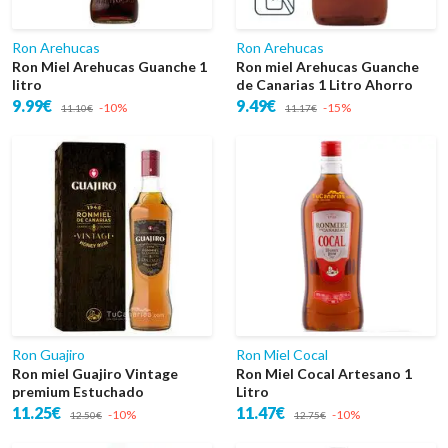
Ron Arehucas
Ron Arehucas
Ron Miel Arehucas Guanche 1
Ron miel Arehucas Guanche
litro
de Canarias 1 Litro Ahorro
9.99€
9.49€
-10%
-15%
11.10€
11.17€
Ron Guajiro
Ron Miel Cocal
Ron miel Guajiro Vintage
Ron Miel Cocal Artesano 1
premium Estuchado
Litro
11.25€
11.47€
-10%
-10%
12.50€
12.75€