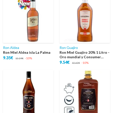
Ron Aldea
Ron Guajiro
Ron Miel Aldea isla La Palma
Ron Miel Guajiro 20% 1 Litro -
Oro mundial y Consumer
9.35€
-10%
10.39€
Choice EEUU
9.54€
-10%
10.60€