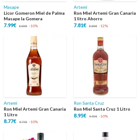
Masape
Artemi
Licor Gomeron Miel de Palma
Ron Miel Artemi Gran Canaria
Masape la Gomera
1 litro Ahorro
7.99€
7.81€
-10%
-12%
8.88€
8.88€
Artemi
Ron Santa Cruz
Ron Miel Artemi Gran Canaria
Ron Miel Santa Cruz 1 Litro
1 Litro
8.95€
-10%
9.95€
8.77€
-10%
9.75€