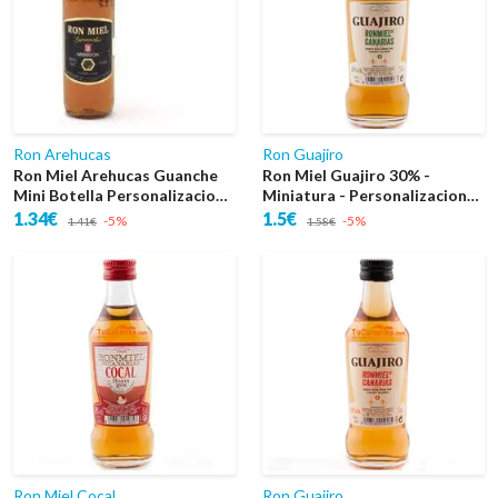
Ron Arehucas
Ron Guajiro
Ron Miel Arehucas Guanche
Ron Miel Guajiro 30% -
Mini Botella Personalizacion
Miniatura - Personalizacion
Gratis
Gratis - Bodas
1.34€
1.5€
-5%
-5%
1.41€
1.58€
Ron Miel Cocal
Ron Guajiro