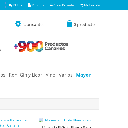
BLOG
Recetas
Área Privada
Mi Carrito
Fabricantes
0 producto
os
Ron, Gin y Licor
Vino
Varios
Mayor
Malvasia El Grifo Blanco Seco