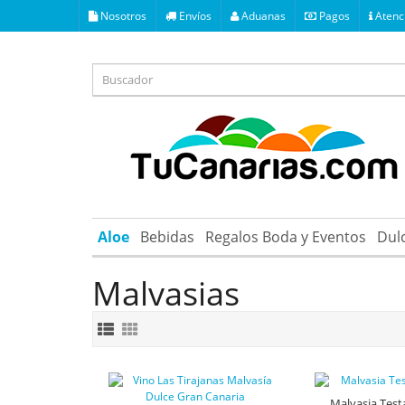
Nosotros
Envíos
Aduanas
Pagos
Atenci
Aloe
Bebidas
Regalos Boda y Eventos
Dul
Malvasias
Malvasia Tes