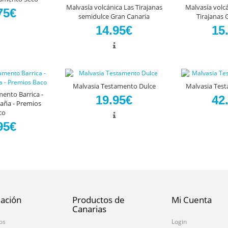
Malvasía volcánica Las Tirajanas
Malvasía volcá
75€
semidulce Gran Canaria
Tirajanas 
14.95€
15
Malvasia Testamento Dulce
Malvasia Tes
ento Barrica -
19.95€
42
aña - Premios
co
95€
ación
Productos de
Mi Cuenta
Canarias
os
Login