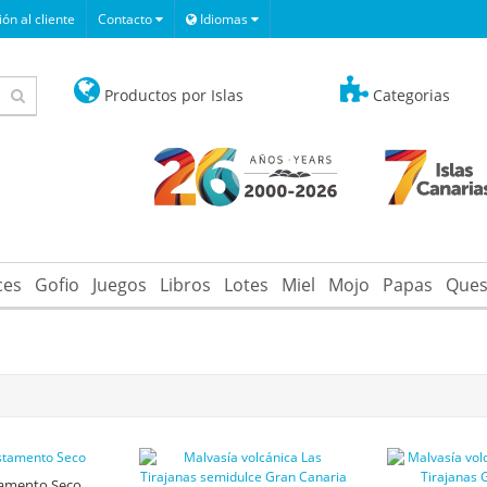
ón al cliente
Contacto
Idiomas
Productos por Islas
Categorias
ces
Gofio
Juegos
Libros
Lotes
Miel
Mojo
Papas
Ques
tamento Seco