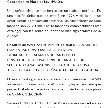
Contenido en Plata de Ley: 49,40 g.
Un diseño realmente muy bonito con un acabado perfecto. Es
una edición única que se emitió en 1996 y de la que se
destruyeron los moldes ante notario. Las dimensiones de cada
moneda son 22 x 1 mm. Las 13 monedas estan acuñadas (ver
catalogo) con las señas de identidad más significativas de la
ciudad:
LA MILAGROSA
EL AYUNTAMIENTO
ERMITA SAN MIGUEL
ERMITA SAN CRISTOBAL
PALACIO NAVA
PADRE ANCHIETA
ERMITA DE SAN BENITO
CRISTO DE LA LAGUNA
TORRE DE SAN AGUSTIN
SEDE CAJACANARIAS
UNIVERSIDAD DE LA LAGUNA
TORRE DE LA CONSTITUCIÓN
CATEDRAL DE LA LAGUNA.
El reverso está grabado con el diseño conmemorativo del 500
aniversario. Es una obra de alto diseño y lujoso acabado que
por su limitada e irrepetible tirada la convierten en una pieza
de GRAN COLECCION.
Versión CON ESTUCHE FLOCADO en madera de cedro con