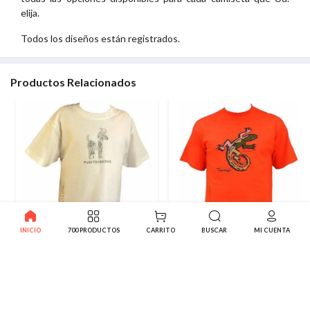
elija.
Todos los diseños están registrados.
Productos Relacionados
INICIO
700 PRODUCTOS
CARRITO
BUSCAR
MI CUENTA
Camiseta Cabra Canaria
Camiseta Lagarto Multicolor
6.95€
9.95€