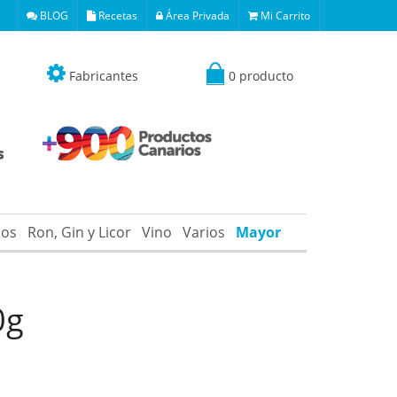
BLOG
Recetas
Área Privada
Mi Carrito
Fabricantes
0 producto
os
Ron, Gin y Licor
Vino
Varios
Mayor
0g