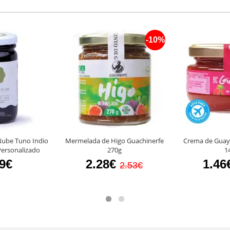
-10%
ube Tuno Indio
Mermelada de Higo Guachinerfe
Crema de Guay
Personalizado
270g
1
99€
2.28€
1.46
2.53€