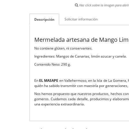
Haz click sobre la imagen para abrir 
Solicitar información
Descripción
Mermelada artesana de Mango Lim
No contiene glúten, ni conservantes.
Ingredientes: Mangos de Canarias, limón azucar y canela.
Contenido Neto: 290 g.
En
EL MASAPE
en Vallehermoso, en la Isla de La Gomera, 
quién ha sabido transmitir con maestría por generaciones,
Nos hemos propuesto que nuestros productos, hechos con a
gomeros. Cuidamos cada detalle, producimos y elaboramo
una experiencia extraordinaria.