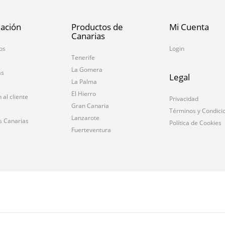
ación
Productos de
Mi Cuenta
Canarias
os
Login
Tenerife
La Gomera
as
Legal
La Palma
El Hierro
 al cliente
Privacidad
Gran Canaria
Términos y Condici
Lanzarote
s Canarias
Política de Cookies
Fuerteventura