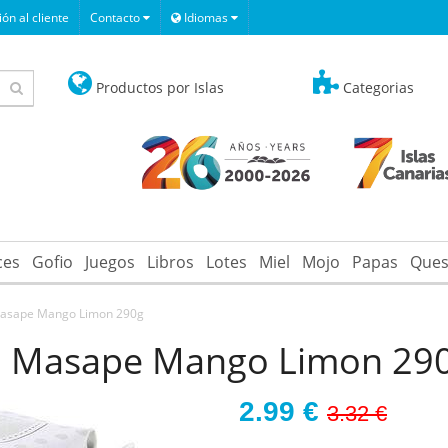
ón al cliente
Contacto
Idiomas
Productos por Islas
Categorias
ces
Gofio
Juegos
Libros
Lotes
Miel
Mojo
Papas
Ques
asape Mango Limon 290g
a Masape Mango Limon 29
2.99
€
3.32 €