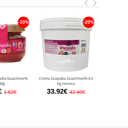
-10%
-20%
aba Guachinerfe
Crema Guayaba Guachinerfe 6,5
Mermelada ar
40g
Kg Horeca
Hig
€
33.92€
2.9
1.62€
42.40€