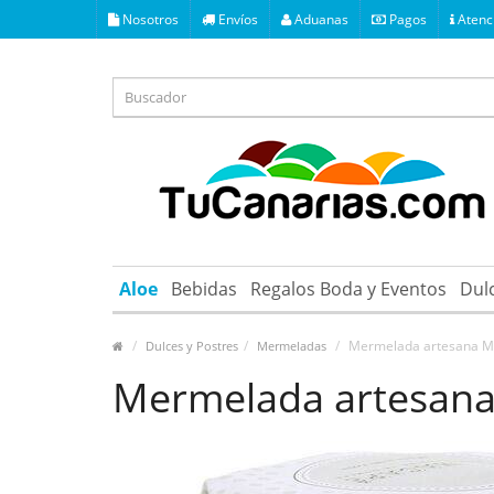
Nosotros
Envíos
Aduanas
Pagos
Atenci
Aloe
Bebidas
Regalos Boda y Eventos
Dul
Mermelada artesana M
Dulces y Postres
Mermeladas
Mermelada artesan