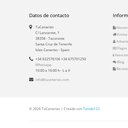
Datos de contacto
Inform
TuCanarias
Nosotr
C/ Lanzarote, 1
Envíos
38358
-
Tacoronte
Aduan
Santa Cruz de Tenerife
Pagos
Islas Canarias
- Spain
Atención
+34 922576106 +34 675701250
Blog
Whatsapp
Receta
10:00 a 16:00 h - L a V
info@tucanarias.com
© 2026 TuCanarias | Creado con
Tienda123