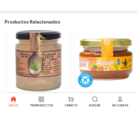
Productos Relacionados
Mermelada Extra Aloe Vera
Crema de Mango Guachinerfe
e
Natural 260g
140g
INICIO
700 PRODUCTOS
CARRITO
BUSCAR
MI CUENTA
3.50€
1.46€
-10%
1.62€