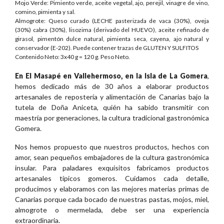
Mojo Verde: Pimiento verde, aceite vegetal, ajo, perejil, vinagre de vino,
comino, pimienta y sal.
Almogrote: Queso curado (LECHE pasterizada de vaca (30%), oveja
(30%) cabra (30%), lisozima (derivado del HUEVO), aceite refinado de
girasol, pimentón dulce natural, pimienta seca, cayena, ajo natural y
conservador (E-202). Puede contener trazas de GLUTEN Y SULFITOS
Contenido Neto: 3x40 g = 120 g. Peso Neto.
En El Masapé en Vallehermoso, en la Isla de La Gomera
,
hemos dedicado más de 30 años a elaborar productos
artesanales de repostería y alimentación de Canarias bajo la
tutela de Doña Aniceta, quién ha sabido transmitir con
maestría por generaciones, la cultura tradicional gastronómica
Gomera.
Nos hemos propuesto que nuestros productos, hechos con
amor, sean pequeños embajadores de la cultura gastronómica
insular. Para paladares exquisitos fabricamos productos
artesanales típicos gomeros. Cuidamos cada detalle,
producimos y elaboramos con las mejores materias primas de
Canarias porque cada bocado de nuestras pastas, mojos, miel,
almogrote o mermelada, debe ser una experiencia
extraordinaria.