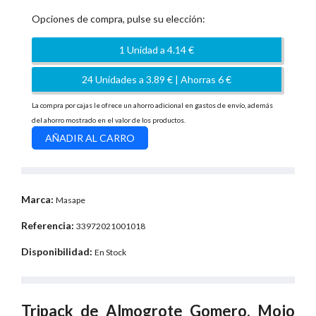
Opciones de compra, pulse su elección:
1 Unidad a 4.14 €
24 Unidades a 3.89 € | Ahorras 6 €
La compra por cajas le ofrece un ahorro adicional en gastos de envío, además
del ahorro mostrado en el valor de los productos.
Marca:
Masape
Referencia:
33972021001018
Disponibilidad:
En Stock
Tripack de Almogrote Gomero, Mojo