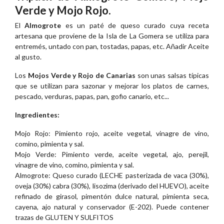
Verde y Mojo Rojo.
El
Almogrote
es un paté de queso curado cuya receta
artesana que proviene de la Isla de La Gomera se utiliza para
entremés, untado con pan, tostadas, papas, etc. Añadir Aceite
al gusto.
Los
Mojos Verde y Rojo de Canarias
son unas salsas típicas
que se utilizan para sazonar y mejorar los platos de carnes,
pescado, verduras, papas, pan, gofio canario, etc...
Ingredientes:
Mojo Rojo: Pimiento rojo, aceite vegetal, vinagre de vino,
comino, pimienta y sal.
Mojo Verde: Pimiento verde, aceite vegetal, ajo, perejil,
vinagre de vino, comino, pimienta y sal.
Almogrote: Queso curado (LECHE pasterizada de vaca (30%),
oveja (30%) cabra (30%), lisozima (derivado del HUEVO), aceite
refinado de girasol, pimentón dulce natural, pimienta seca,
cayena, ajo natural y conservador (E-202). Puede contener
trazas de GLUTEN Y SULFITOS