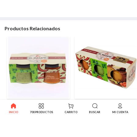
Productos Relacionados
2x125g Pack Mojo Rojo + Mojo
Mojo Rojo + Mojo Verde +
Verde Masape
Almogrote Masape
INICIO
700 PRODUCTOS
CARRITO
BUSCAR
MI CUENTA
4.17€
4.14€
-10%
-10%
4.63€
4.60€